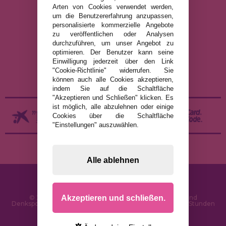
Arten von Cookies verwendet werden,
um die Benutzererfahrung anzupassen,
RECHTLICHE HINWEISE
personalisierte kommerzielle Angebote
zu veröffentlichen oder Analysen
DATENSCHUTZRICHTLINIE
durchzuführen, um unser Angebot zu
COOKIE-RICHTLINIE
optimieren. Der Benutzer kann seine
Einwilligung jederzeit über den Link
VERSAND UND RÜCKGABE
"Cookie-Richtlinie" widerrufen. Sie
RÜCKGABE / WIDERRUF
können auch alle Cookies akzeptieren,
indem Sie auf die Schaltfläche
"Akzeptieren und Schließen" klicken. Es
ist möglich, alle abzulehnen oder einige
Cookies über die Schaltfläche
"Einstellungen" auszuwählen.
Alle ablehnen
Akzeptieren und schließen.
© 2026 PuzzleLaden.de - Online-Shop für Puzzles und
Denksportaufgaben im Internet. Schnelle Lieferung in 24 Stunden
und SSL-Sicherheit