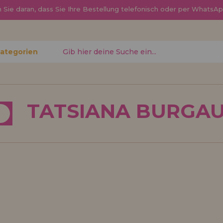
Sie daran, dass Sie Ihre Bestellung telefonisch oder per Whats
Kategorien
gessen?
TATSIANA BURGA
Ich möchte mich re
neuer Hä
nen Sie
Sind Sie ein Profi o
, den
Ihrem Geschäft verka
ren
Sie mehr über unser
den Vertrieb.
Los gehts! Wir haben