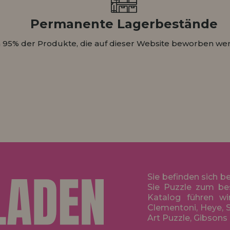
Permanente Lagerbestände
 95% der Produkte, die auf dieser Website beworben wer
Sie befinden sich b
Sie Puzzle zum be
Katalog führen wi
Clementoni, Heye, S
Art Puzzle, Gibsons