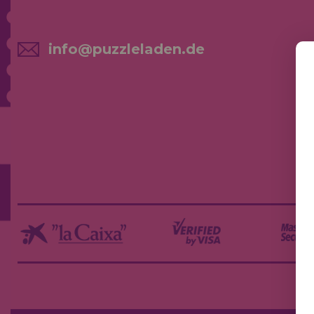
info@puzzleladen.de
NE
AK