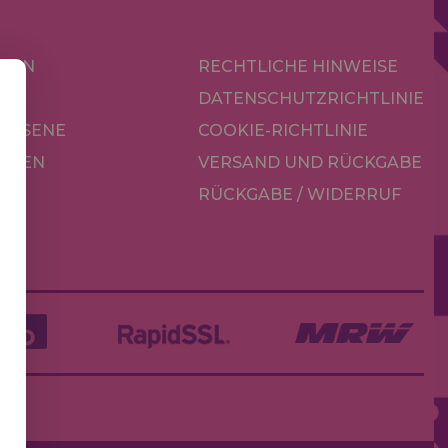
KEN
RECHTLICHE HINWEISE
R
DATENSCHUTZRICHTLINIE
CHSENE
COOKIE-RICHTLINIE
OREN
VERSAND UND RÜCKGABE
RÜCKGABE / WIDERRUF
LE