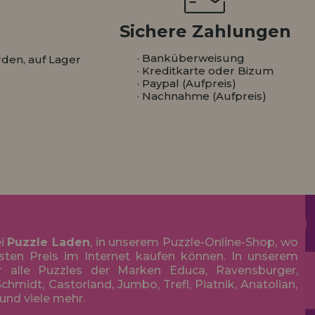
Sichere Zahlungen
· Banküberweisung
den, auf Lager
· Kreditkarte oder Bizum
· Paypal (Aufpreis)
· Nachnahme (Aufpreis)
ei
Puzzle Laden
, in unserem Puzzle-Online-Shop, wo
sten Preis im Internet kaufen können. In unserem
r alle Puzzles der Marken Educa, Ravensburger,
chmidt, Castorland, Jumbo, Trefl, Piatnik, Anatolian,
 und viele mehr.