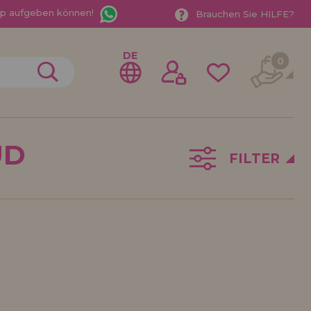
App aufgeben können!
Brauchen Sie HILFE?
DE
0
UD
FILTER
gistrieren als
ndler
der ein Unternehmen? Möchten Sie unsere Produkte in
ufen? Registrieren Sie sich als Händler und erfahren
e Verkaufsbedingungen mit speziellen Rabatten für
 auf dich gewartet.