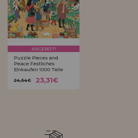
LIQUIDIÉRUNG
NEUER KUNDE
INFORMATIONEN
info@puzzleladen.de
ANGEBOT!
Puzzle Pieces and
Peace Festliches
Einkaufen 1000 Teile
23,31€
24,54€
23,31€
24,54€
KAUFEN