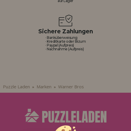
auf Lager
Sichere Zahlungen
· Banküberweisung
· Kreditkarte oder Bizum
· Paypal (Aufpreis)
· Nachnahme (Aufpreis)
Puzzle Laden
Marken
Warner Bros
»
»