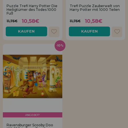
Los gehts! Wir haben auf dich gewartet.
Puzzle Trefl Harry Potter Die
Trefl Puzzle Zauberwelt von
Heiligtümer des Todes 1000
Harry Potter mit 1000 Teilen
Fuß
HÄNDLERREGISTRIERUNG
10,58€
10,58€
11,75€
11,75€
KAUFEN
KAUFEN
-10%
ANGEBOT!
Ravensburger Scooby Doo