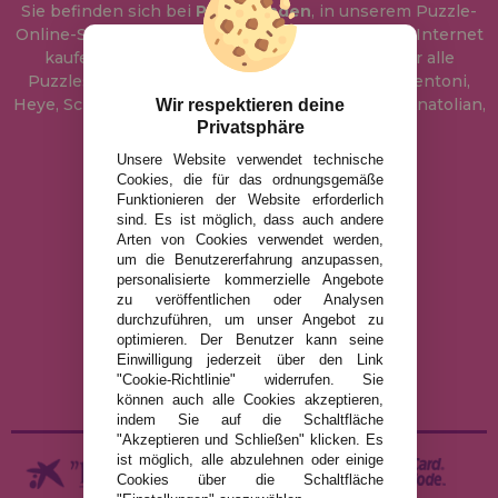
Sie befinden sich bei
Puzzle Laden
, in unserem Puzzle-
Online-Shop, wo Sie Puzzle zum besten Preis im Internet
kaufen können. In unserem Katalog führen wir alle
Puzzles der Marken Educa, Ravensburger, Clementoni,
Heye, Schmidt, Castorland, Jumbo, Trefl, Piatnik, Anatolian,
Wir respektieren deine
Privatsphäre
Art Puzzle, Gibsons und viele mehr.
Unsere Website verwendet technische
Cookies, die für das ordnungsgemäße
info@puzzleladen.de
Funktionieren der Website erforderlich
sind. Es ist möglich, dass auch andere
Arten von Cookies verwendet werden,
um die Benutzererfahrung anzupassen,
RECHTLICHE HINWEISE
personalisierte kommerzielle Angebote
DATENSCHUTZRICHTLINIE
zu veröffentlichen oder Analysen
durchzuführen, um unser Angebot zu
COOKIE-RICHTLINIE
optimieren. Der Benutzer kann seine
VERSAND UND RÜCKGABE
Einwilligung jederzeit über den Link
"Cookie-Richtlinie" widerrufen. Sie
RÜCKGABE / WIDERRUF
können auch alle Cookies akzeptieren,
indem Sie auf die Schaltfläche
"Akzeptieren und Schließen" klicken. Es
ist möglich, alle abzulehnen oder einige
Cookies über die Schaltfläche