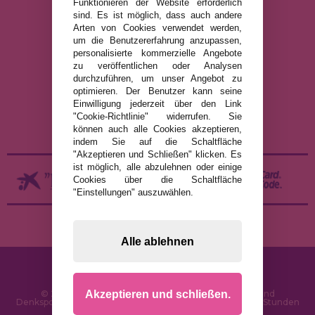
info@puzzleladen.de
Funktionieren der Website erforderlich
sind. Es ist möglich, dass auch andere
Arten von Cookies verwendet werden,
um die Benutzererfahrung anzupassen,
RECHTLICHE HINWEISE
personalisierte kommerzielle Angebote
zu veröffentlichen oder Analysen
DATENSCHUTZRICHTLINIE
durchzuführen, um unser Angebot zu
COOKIE-RICHTLINIE
optimieren. Der Benutzer kann seine
Einwilligung jederzeit über den Link
VERSAND UND RÜCKGABE
"Cookie-Richtlinie" widerrufen. Sie
RÜCKGABE / WIDERRUF
können auch alle Cookies akzeptieren,
indem Sie auf die Schaltfläche
"Akzeptieren und Schließen" klicken. Es
ist möglich, alle abzulehnen oder einige
Cookies über die Schaltfläche
"Einstellungen" auszuwählen.
Alle ablehnen
Akzeptieren und schließen.
© 2026 PuzzleLaden.de - Online-Shop für Puzzles und
Denksportaufgaben im Internet. Schnelle Lieferung in 24 Stunden
und SSL-Sicherheit