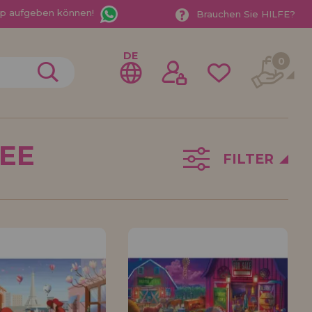
App aufgeben können!
Brauchen Sie HILFE?
DE
0
REE
FILTER
gistrieren als
ndler
der ein Unternehmen? Möchten Sie unsere Produkte in
ufen? Registrieren Sie sich als Händler und erfahren
e Verkaufsbedingungen mit speziellen Rabatten für
 auf dich gewartet.