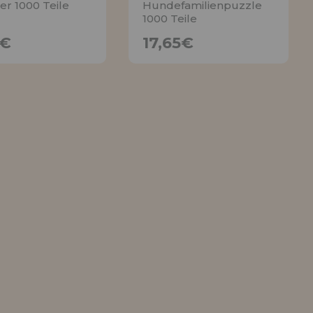
er 1000 Teile
Hundefamilienpuzzle
1000 Teile
17,65€
17,65€
5€
17,65€
ACHRICHTIGE
BENACHRICHTIGE
MICH
MICH