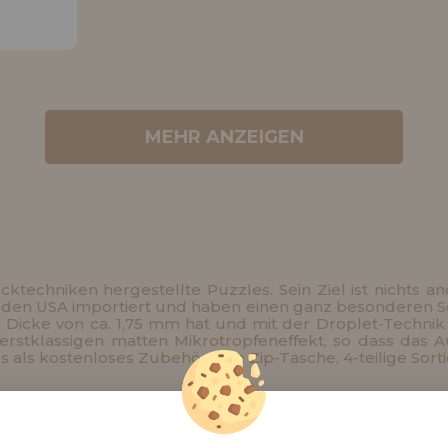
TIGE
MEHR ANZEIGEN
techniken hergestellte Puzzles. Sein Ziel ist nichts an
 den USA importiert und haben einen ganz besonderen Sch
ne Dicke von ca. 1,75 mm hat und mit der Droplet-Techni
erstklassigen matten Mikrotropfeneffekt, so dass das A
es als kostenloses Zubehör eine Zip-Tasche, 4-teilige Sor