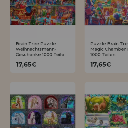
LIQUIDIÉRUNG
NEUER KUNDE
INFORMATIONEN
info@puzzleladen.de
Brain Tree Puzzle
Puzzle Brain Tr
Weihnachtsmann-
Magic Chamber 
Geschenke 1000 Teile
1000 Teilen
17,65€
17,65€
17,65€
17,65€
KAUFEN
KAUFEN