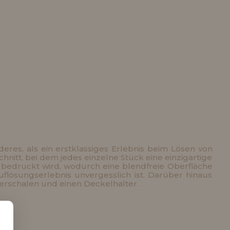
deres, als ein erstklassiges Erlebnis beim Lösen von
nitt, bei dem jedes einzelne Stück eine einzigartige
k bedruckt wird, wodurch eine blendfreie Oberfläche
uflösungserlebnis unvergesslich ist. Darüber hinaus
tierschalen und einen Deckelhalter.