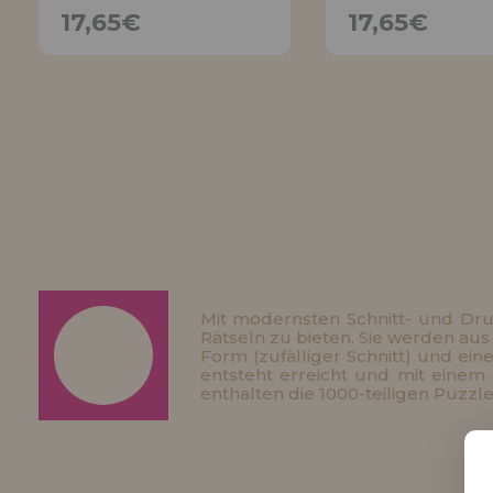
17,65€
17,65€
BENACHRICHTIGE
BENACHRICH
MICH
MICH
Mit modernsten Schnitt- und Druck
Rätseln zu bieten. Sie werden aus
Form (zufälliger Schnitt) und ei
entsteht erreicht und mit einem 
enthalten die 1000-teiligen Puzzl