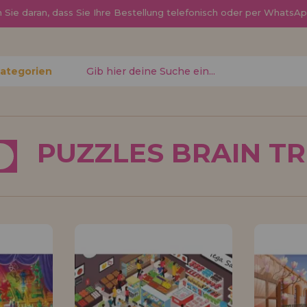
Sie daran, dass Sie Ihre Bestellung telefonisch oder per Whats
Kategorien
gessen?
PUZZLES BRAIN T
Ich möchte mich re
neuer Hä
nen Sie
Sind Sie ein Profi o
, den
Ihrem Geschäft verka
ren
Sie mehr über unser
den Vertrieb.
Los gehts! Wir haben