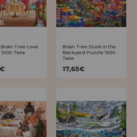
ISTRIERUNG
 Brain Tree Love
Brain Tree Dusk in the
s 1000 Teile
Backyard Puzzle 1000
Teile
17,65€
17,65€
5€
17,65€
KAUFEN
KAUFEN