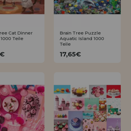
ree Cat Dinner
Brain Tree Puzzle
1000 Teile
Aquatic Island 1000
Teile
17,65€
17,65€
5€
17,65€
KAUFEN
KAUFEN