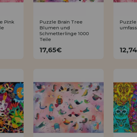
e Pink
Puzzle Brain Tree
Puzzle 
le
Blumen und
umfasst
Schmetterlinge 1000
Teile
17,65€
17,65€
12,7
KAUFEN