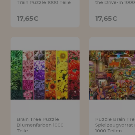
Train Puzzle 1000 Teile
the Drive-In 1000
17,65€
17,65€
17,65€
17,65€
BENACHRICHTIGE
BENACHRICH
MICH
MICH
Brain Tree Puzzle
Puzzle Brain Tr
Blumenfarben 1000
Spielzeugvorrat 
Teile
1000 Teilen
17,65€
17,65€