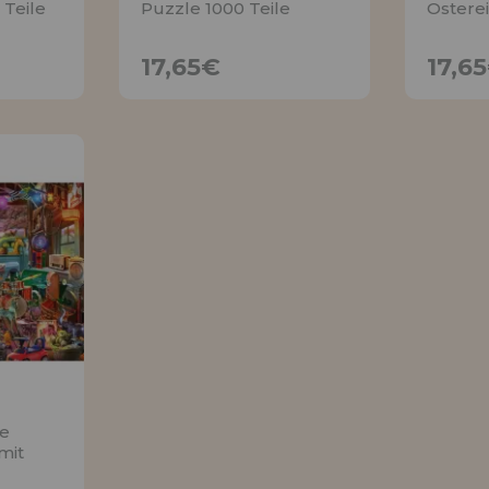
 Teile
Puzzle 1000 Teile
Osterei
17,65€
17,65€
17,6
TIGE
BENACHRICHTIGE
BEN
MICH
ee
mit