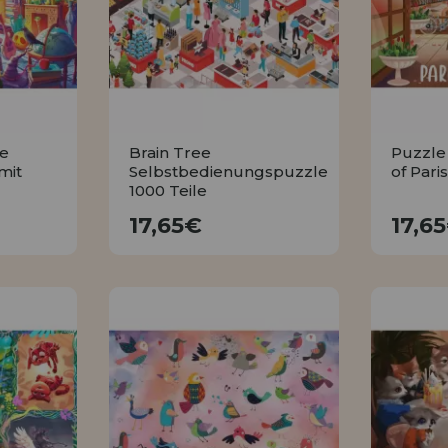
HÄNDLERREG
ee
Brain Tree
Puzzle
mit
Selbstbedienungspuzzle
of Pari
1000 Teile
17,65€
17,65€
17,6
KAUFEN