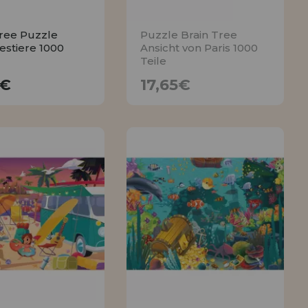
Tree Puzzle
Puzzle Brain Tree
stiere 1000
Ansicht von Paris 1000
Teile
17,65€
17,65€
5€
17,65€
BENACHRICHTIGE
KAUFEN
MICH