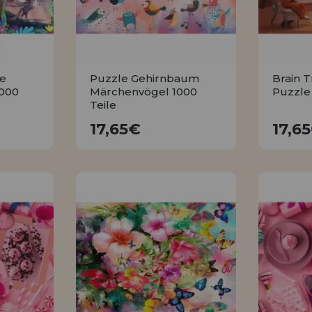
le
Puzzle Gehirnbaum
Brain T
1000
Märchenvögel 1000
Puzzle 
Teile
17,65€
17,65€
17,6
KAUFEN