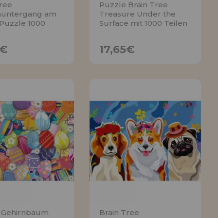
Tree
Puzzle Brain Tree
nuntergang am
Treasure Under the
 Puzzle 1000
Surface mit 1000 Teilen
17,65€
17,65€
5€
17,65€
ACHRICHTIGE
BENACHRICHTIGE
MICH
MICH
 Gehirnbaum
Brain Tree