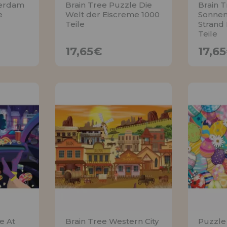
terdam
Brain Tree Puzzle Die
Brain 
e
Welt der Eiscreme 1000
Sonne
Teile
Strand
Teile
17,65€
17,65€
17,6
TIGE
BENACHRICHTIGE
BEN
MICH
e At
Brain Tree Western City
Puzzle