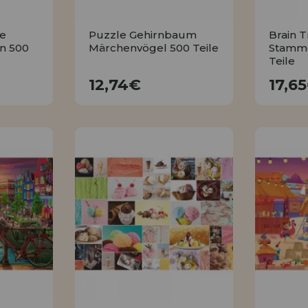
le
Puzzle Gehirnbaum
Brain 
n 500
Märchenvögel 500 Teile
Stamme
Teile
12,74€
12,74€
17,6
KAUFEN