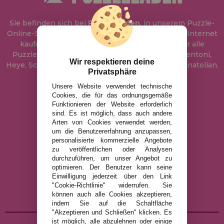
Sie befinden sich bei
Puzzle Laden
, in unserem Puzzle-
Online-Shop, wo Sie Puzzle zum besten Preis im Internet
kaufen können. In unserem Katalog führen wir alle
Puzzles der Marken Educa, Ravensburger, Clementoni,
Wir respektieren deine
Heye, Schmidt, Castorland, Jumbo, Trefl, Piatnik, Anatolian,
Privatsphäre
Art Puzzle, Gibsons und viele mehr.
Unsere Website verwendet technische
Cookies, die für das ordnungsgemäße
info@puzzleladen.de
Funktionieren der Website erforderlich
sind. Es ist möglich, dass auch andere
Arten von Cookies verwendet werden,
um die Benutzererfahrung anzupassen,
RECHTLICHE HINWEISE
personalisierte kommerzielle Angebote
zu veröffentlichen oder Analysen
DATENSCHUTZRICHTLINIE
durchzuführen, um unser Angebot zu
COOKIE-RICHTLINIE
optimieren. Der Benutzer kann seine
Einwilligung jederzeit über den Link
VERSAND UND RÜCKGABE
"Cookie-Richtlinie" widerrufen. Sie
RÜCKGABE / WIDERRUF
können auch alle Cookies akzeptieren,
indem Sie auf die Schaltfläche
"Akzeptieren und Schließen" klicken. Es
ist möglich, alle abzulehnen oder einige