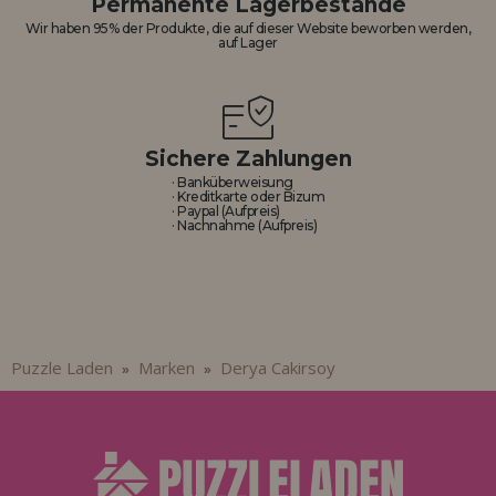
Permanente Lagerbestände
Los gehts! Wir haben auf dich gewartet.
Wir haben 95% der Produkte, die auf dieser Website beworben werden,
auf Lager
HÄNDLERREGISTRIERUNG
Sichere Zahlungen
· Banküberweisung
· Kreditkarte oder Bizum
· Paypal (Aufpreis)
· Nachnahme (Aufpreis)
Puzzle Laden
Marken
Derya Cakirsoy
»
»