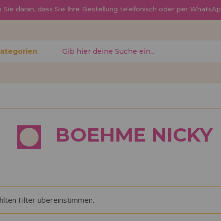
Sie daran, dass Sie Ihre Bestellung telefonisch oder per Whats
Kategorien
gessen?
Ich möchte mich re
BOEHME NICKY
neuer Hä
nen Sie
Sind Sie ein Profi o
, den
Ihrem Geschäft verka
ren
Sie mehr über unser
den Vertrieb.
lten Filter übereinstimmen.
Los gehts! Wir haben