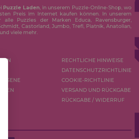
ei
Puzzle Laden
, in unserem Puzzle-Online-Shop, wo
sten Preis im Internet kaufen können. In unserem
r alle Puzzles der Marken Educa, Ravensburger,
chmidt, Castorland, Jumbo, Trefl, Piatnik, Anatolian,
 und viele mehr.
KEN
RECHTLICHE HINWEISE
R
DATENSCHUTZRICHTLINIE
CHSENE
COOKIE-RICHTLINIE
OREN
VERSAND UND RÜCKGABE
RÜCKGABE / WIDERRUF
LE