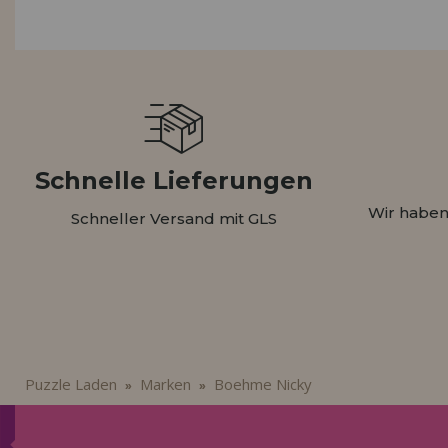
LIQUIDIÉRUNG
NEUER KUNDE
INFORMATIONEN
info@puzzleladen.de
Schnelle Lieferungen
Wir haben
Schneller Versand mit GLS
Puzzle Laden
Marken
Boehme Nicky
»
»