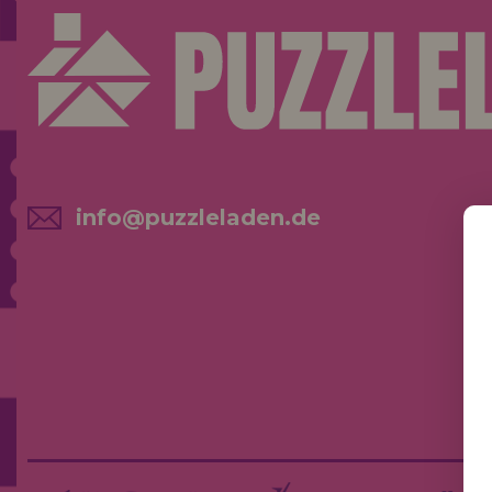
info@puzzleladen.de
NE
AK