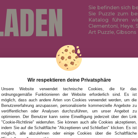
Sie befinden sich b
Sie Puzzle zum be
Katalog führen wi
Clementoni, Heye, S
Art Puzzle, Gibsons
HILFE
NACH MAR
FÜR KINDE
UHEITEN
FÜR ERWA
Wir respektieren deine Privatsphäre
TIONEN UND ANGEBOTE
NACH AUT
Unsere Website verwendet technische Cookies, die für das
ordnungsgemäße Funktionieren der Website erforderlich sind. Es ist
ZUBEHÖR
möglich, dass auch andere Arten von Cookies verwendet werden, um die
Benutzererfahrung anzupassen, personalisierte kommerzielle Angebote zu
BRETTSPIE
veröffentlichen oder Analysen durchzuführen, um unser Angebot zu
optimieren. Der Benutzer kann seine Einwilligung jederzeit über den Link
"Cookie-Richtlinie" widerrufen. Sie können auch alle Cookies akzeptieren,
indem Sie auf die Schaltfläche "Akzeptieren und Schließen" klicken. Es ist
möglich, alle abzulehnen oder einige Cookies über die Schaltfläche