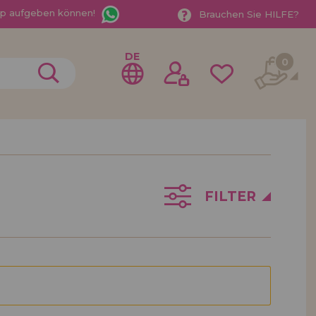
App aufgeben können!
Brauchen Sie HILFE?
DE
0
gistrieren als
ndler
FILTER
der ein Unternehmen? Möchten Sie unsere Produkte in
ufen? Registrieren Sie sich als Händler und erfahren
e Verkaufsbedingungen mit speziellen Rabatten für
 auf dich gewartet.