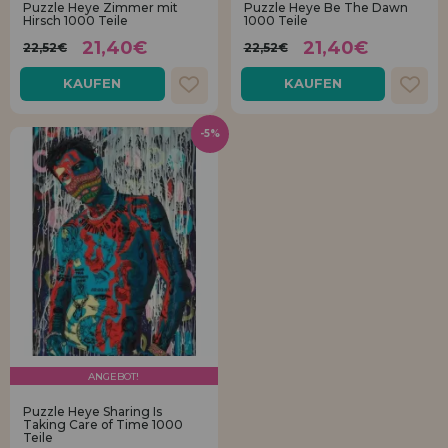
Puzzle Heye Zimmer mit
Puzzle Heye Be The Dawn
Los gehts! Wir haben auf dich gewartet.
Hirsch 1000 Teile
1000 Teile
21,40€
21,40€
22,52€
22,52€
HÄNDLERREGISTRIERUNG
KAUFEN
KAUFEN
-5%
ANGEBOT!
Puzzle Heye Sharing Is
Taking Care of Time 1000
Teile