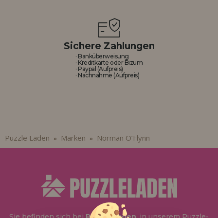
Sichere Zahlungen
· Banküberweisung
· Kreditkarte oder Bizum
· Paypal (Aufpreis)
· Nachnahme (Aufpreis)
Puzzle Laden
Marken
Norman O’Flynn
»
»
Sie befinden sich bei
Puzzle Laden
, in unserem Puzzle-