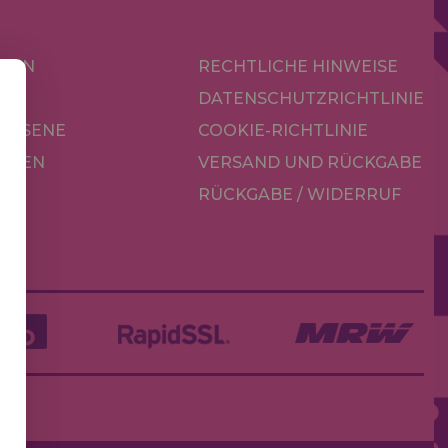
KEN
RECHTLICHE HINWEISE
R
DATENSCHUTZRICHTLINIE
CHSENE
COOKIE-RICHTLINIE
OREN
VERSAND UND RÜCKGABE
RÜCKGABE / WIDERRUF
LE