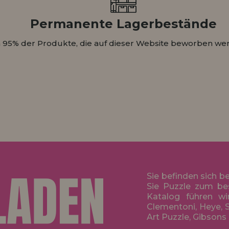
Permanente Lagerbestände
 95% der Produkte, die auf dieser Website beworben wer
Sie befinden sich b
Sie Puzzle zum be
Katalog führen wi
Clementoni, Heye, S
Art Puzzle, Gibsons