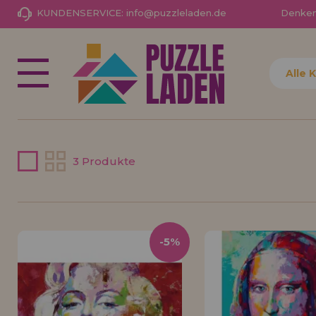
KUNDENSERVICE:
info@puzzleladen.de
Denken 
NEUHEITEN
PROMOTIONEN UND
Ich habe schon früher hier
ANGEBOTE
gekauft
Alle 
Ich bin Kunde
Passwort ver
PUZZLE FÜR ERWACHSENE
KINDERPUZZLES
3 Produkte
Ich möchte mich registrieren als
PUZZLES NACH MARKEN
neuer Kunde
PUZZLES NACH THEMEN
Wenn Sie ein Konto auf puzzleladen.de erstellen, kön
PUZZLES POR AUTORES
-5%
Ihre Einkäufe schnell in unserem Online-Shop tätigen
Status Ihrer Bestellungen überprüfen und Ihre frühe
PUZZLE-ZUBEHÖR
Transaktionen einsehen.
BRETTSPIELE
Los gehts! Wir haben auf dich gewartet.