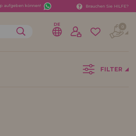
App aufgeben können!
Brauchen Sie HILFE?
DE
0
FILTER
gistrieren als
ndler
der ein Unternehmen? Möchten Sie unsere Produkte in
ufen? Registrieren Sie sich als Händler und erfahren
e Verkaufsbedingungen mit speziellen Rabatten für
 auf dich gewartet.