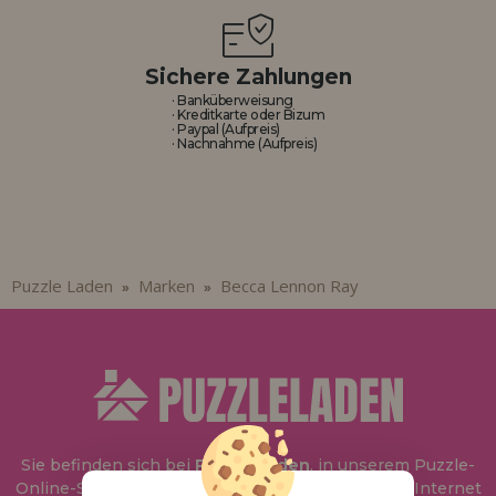
Sichere Zahlungen
· Banküberweisung
· Kreditkarte oder Bizum
· Paypal (Aufpreis)
· Nachnahme (Aufpreis)
Puzzle Laden
Marken
Becca Lennon Ray
»
»
Sie befinden sich bei
Puzzle Laden
, in unserem Puzzle-
Online-Shop, wo Sie Puzzle zum besten Preis im Internet