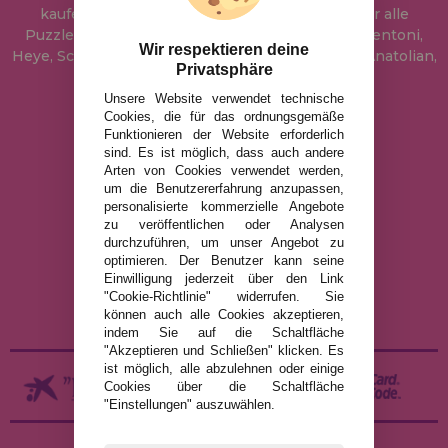
kaufen können. In unserem Katalog führen wir alle
Puzzles der Marken Educa, Ravensburger, Clementoni,
Wir respektieren deine
Heye, Schmidt, Castorland, Jumbo, Trefl, Piatnik, Anatolian,
Privatsphäre
Art Puzzle, Gibsons und viele mehr.
Unsere Website verwendet technische
Cookies, die für das ordnungsgemäße
info@puzzleladen.de
Funktionieren der Website erforderlich
sind. Es ist möglich, dass auch andere
Arten von Cookies verwendet werden,
um die Benutzererfahrung anzupassen,
RECHTLICHE HINWEISE
personalisierte kommerzielle Angebote
zu veröffentlichen oder Analysen
DATENSCHUTZRICHTLINIE
durchzuführen, um unser Angebot zu
COOKIE-RICHTLINIE
optimieren. Der Benutzer kann seine
Einwilligung jederzeit über den Link
VERSAND UND RÜCKGABE
"Cookie-Richtlinie" widerrufen. Sie
RÜCKGABE / WIDERRUF
können auch alle Cookies akzeptieren,
indem Sie auf die Schaltfläche
"Akzeptieren und Schließen" klicken. Es
ist möglich, alle abzulehnen oder einige
Cookies über die Schaltfläche
"Einstellungen" auszuwählen.