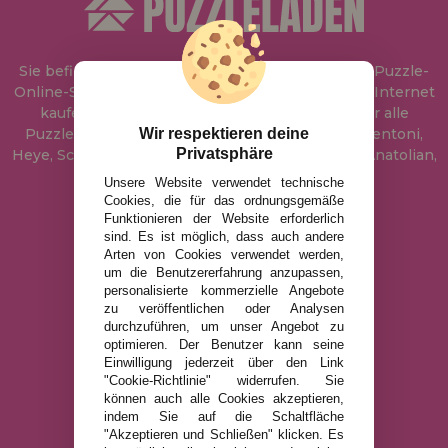
Sie befinden sich bei
Puzzle Laden
, in unserem Puzzle-
Online-Shop, wo Sie Puzzle zum besten Preis im Internet
kaufen können. In unserem Katalog führen wir alle
Wir respektieren deine
Puzzles der Marken Educa, Ravensburger, Clementoni,
Privatsphäre
Heye, Schmidt, Castorland, Jumbo, Trefl, Piatnik, Anatolian,
Art Puzzle, Gibsons und viele mehr.
Unsere Website verwendet technische
Cookies, die für das ordnungsgemäße
Funktionieren der Website erforderlich
info@puzzleladen.de
sind. Es ist möglich, dass auch andere
Arten von Cookies verwendet werden,
um die Benutzererfahrung anzupassen,
personalisierte kommerzielle Angebote
RECHTLICHE HINWEISE
zu veröffentlichen oder Analysen
durchzuführen, um unser Angebot zu
DATENSCHUTZRICHTLINIE
optimieren. Der Benutzer kann seine
COOKIE-RICHTLINIE
Einwilligung jederzeit über den Link
"Cookie-Richtlinie" widerrufen. Sie
VERSAND UND RÜCKGABE
können auch alle Cookies akzeptieren,
RÜCKGABE / WIDERRUF
indem Sie auf die Schaltfläche
"Akzeptieren und Schließen" klicken. Es