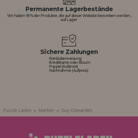
Los gehts! Wir haben auf dich gewartet.
Permanente Lagerbestände
Wir haben 95% der Produkte, die auf dieser Website beworben werden,
HÄNDLERREGISTRIERUNG
auf Lager
Sichere Zahlungen
· Banküberweisung
· Kreditkarte oder Bizum
· Paypal (Aufpreis)
· Nachnahme (Aufpreis)
Puzzle Laden
Marken
Guy Edwardes
»
»