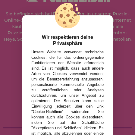
Sie befinden sich bei
Puzzle Laden
, in unserem Puzzle-
Online-Shop, wo Sie Puzzle zum besten Preis im Internet
kaufen können. In unserem Katalog führen wir alle
Puzzles der Marken Educa, Ravensburger, Clementoni,
Wir respektieren deine
Heye, Schmidt, Castorland, Jumbo, Trefl, Piatnik, Anatolian,
Privatsphäre
Art Puzzle, Gibsons und viele mehr.
Unsere Website verwendet technische
Cookies, die für das ordnungsgemäße
info@puzzleladen.de
Funktionieren der Website erforderlich
sind. Es ist möglich, dass auch andere
Arten von Cookies verwendet werden,
um die Benutzererfahrung anzupassen,
RECHTLICHE HINWEISE
personalisierte kommerzielle Angebote
zu veröffentlichen oder Analysen
DATENSCHUTZRICHTLINIE
durchzuführen, um unser Angebot zu
COOKIE-RICHTLINIE
optimieren. Der Benutzer kann seine
Einwilligung jederzeit über den Link
VERSAND UND RÜCKGABE
"Cookie-Richtlinie" widerrufen. Sie
RÜCKGABE / WIDERRUF
können auch alle Cookies akzeptieren,
indem Sie auf die Schaltfläche
"Akzeptieren und Schließen" klicken. Es
ist möglich, alle abzulehnen oder einige