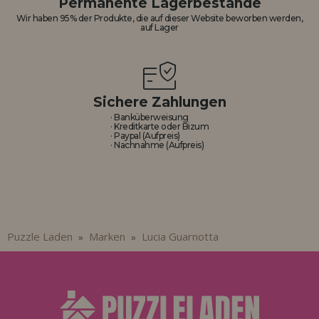
Permanente Lagerbestände
Los gehts! Wir haben auf dich gewartet.
Wir haben 95% der Produkte, die auf dieser Website beworben werden,
auf Lager
HÄNDLERREGISTRIERUNG
Sichere Zahlungen
· Banküberweisung
· Kreditkarte oder Bizum
· Paypal (Aufpreis)
· Nachnahme (Aufpreis)
Puzzle Laden
Marken
Lucia Guarnotta
»
»