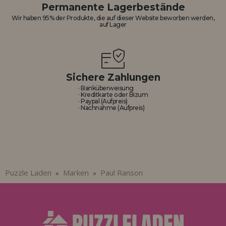
Los gehts! Wir haben auf dich gewartet.
Permanente Lagerbestände
Wir haben 95% der Produkte, die auf dieser Website beworben werden,
auf Lager
HÄNDLERREGISTRIERUNG
Sichere Zahlungen
· Banküberweisung
· Kreditkarte oder Bizum
· Paypal (Aufpreis)
· Nachnahme (Aufpreis)
Puzzle Laden
Marken
Paul Ranson
»
»