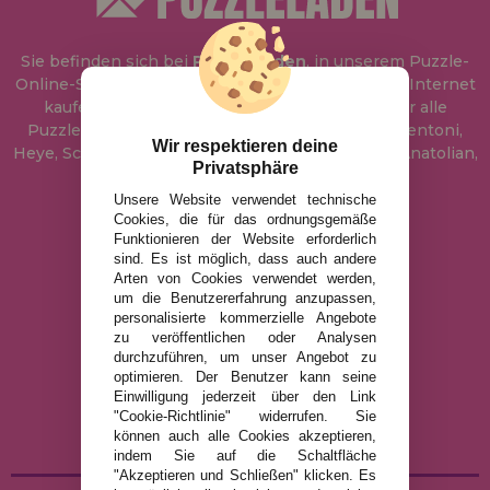
Sie befinden sich bei
Puzzle Laden
, in unserem Puzzle-
Online-Shop, wo Sie Puzzle zum besten Preis im Internet
kaufen können. In unserem Katalog führen wir alle
Puzzles der Marken Educa, Ravensburger, Clementoni,
Wir respektieren deine
Heye, Schmidt, Castorland, Jumbo, Trefl, Piatnik, Anatolian,
Privatsphäre
Art Puzzle, Gibsons und viele mehr.
Unsere Website verwendet technische
Cookies, die für das ordnungsgemäße
info@puzzleladen.de
Funktionieren der Website erforderlich
sind. Es ist möglich, dass auch andere
Arten von Cookies verwendet werden,
um die Benutzererfahrung anzupassen,
RECHTLICHE HINWEISE
personalisierte kommerzielle Angebote
zu veröffentlichen oder Analysen
DATENSCHUTZRICHTLINIE
durchzuführen, um unser Angebot zu
COOKIE-RICHTLINIE
optimieren. Der Benutzer kann seine
Einwilligung jederzeit über den Link
VERSAND UND RÜCKGABE
"Cookie-Richtlinie" widerrufen. Sie
RÜCKGABE / WIDERRUF
können auch alle Cookies akzeptieren,
indem Sie auf die Schaltfläche
"Akzeptieren und Schließen" klicken. Es