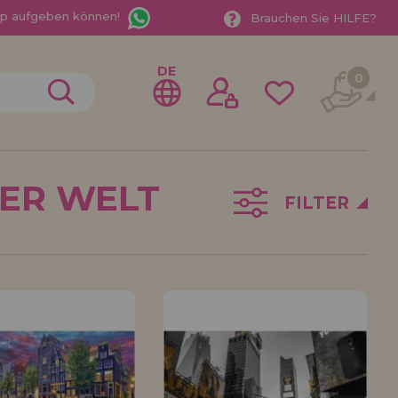
App aufgeben können!
Brauchen Sie HILFE?
DE
0
DER WELT
FILTER
gistrieren als
ndler
der ein Unternehmen? Möchten Sie unsere Produkte in
ufen? Registrieren Sie sich als Händler und erfahren
e Verkaufsbedingungen mit speziellen Rabatten für
 auf dich gewartet.