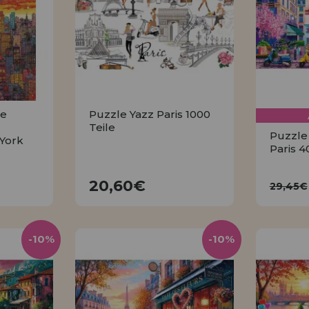
le
Puzzle Yazz Paris 1000
Teile
Puzzle 
York
Paris 4
20,60€
29
20,60€
29,45€
KAUFEN
-10%
-10%