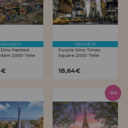
ISTRIERUNG
NEUHEIT!
NEUHEIT!
 Dino Painted
Puzzle Dino Times
dam 2000 Teile
Square 2000 Teile
18,64€
18,64€
4€
18,64€
KAUFEN
KAUFEN
-5%