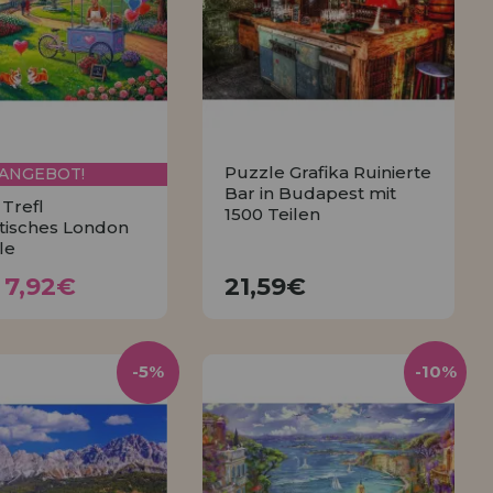
Puzzle Grafika Ruinierte
ANGEBOT!
Bar in Budapest mit
Trefl
1500 Teilen
isches London
le
7,92€
21,59€
,80€
7,92€
21,59€
KAUFEN
KAUFEN
-5%
-10%