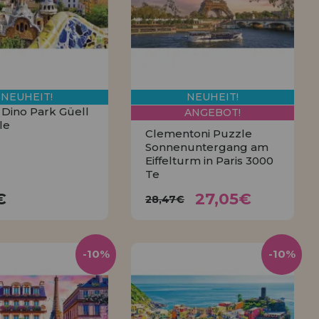
NEUHEIT!
NEUHEIT!
 Dino Park Güell
ANGEBOT!
le
Clementoni Puzzle
Sonnenuntergang am
Eiffelturm in Paris 3000
Te
27,05€
9,79€
28,47€
€
27,05€
28,47€
KAUFEN
KAUFEN
-10%
-10%