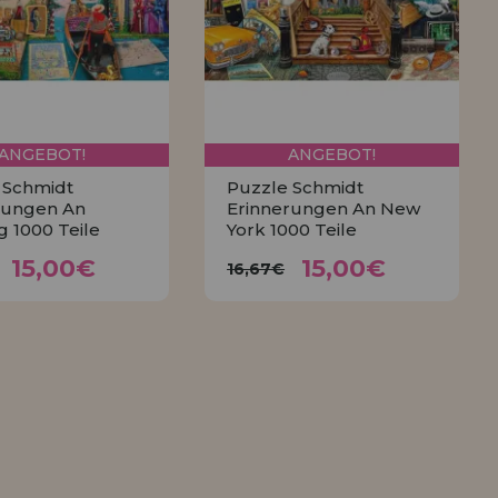
ANGEBOT!
ANGEBOT!
 Schmidt
Puzzle Schmidt
rungen An
Erinnerungen An New
 1000 Teile
York 1000 Teile
15,00€
15,00€
,67€
16,67€
15,00€
15,00€
16,67€
KAUFEN
KAUFEN