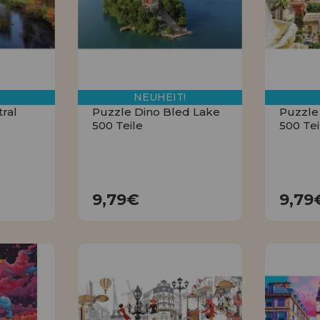
NEUHEIT!
ral
Puzzle Dino Bled Lake
Puzzle
500 Teile
500 Tei
9,79€
9,79€
9,79
KAUFEN