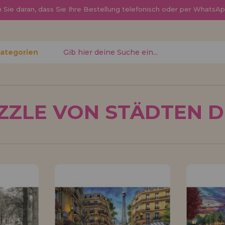
Sie daran, dass Sie Ihre Bestellung telefonisch oder per Whats
Kategorien
gessen?
ZZLE VON STÄDTEN 
Ich möchte mich re
neuer Hä
nen Sie
Sind Sie ein Profi o
, den
Ihrem Geschäft verka
ren
Sie mehr über unser
den Vertrieb.
Los gehts! Wir haben