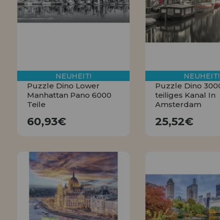
LIQUIDIÉRUNG
NEUER KUNDE
INFORMATIONEN
info@puzzleladen.de
NEUHEIT!
NEUHEIT!
Puzzle Dino Lower
Puzzle Dino 300
Manhattan Pano 6000
teiliges Kanal In
Teile
Amsterdam
60,93€
25,52€
60,93€
25,52€
KAUFEN
KAUFEN