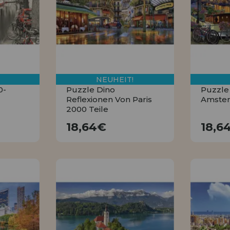
HÄNDLERREG
NEUHEIT!
0-
Puzzle Dino
Puzzle
Reflexionen Von Paris
Amster
2000 Teile
18,64€
18,64€
18,6
KAUFEN