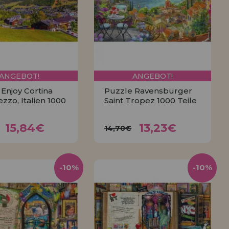
ANGEBOT!
ANGEBOT!
Enjoy Cortina
Puzzle Ravensburger
zo, Italien 1000
Saint Tropez 1000 Teile
15,84€
13,23€
,67€
14,70€
15,84€
13,23€
14,70€
KAUFEN
KAUFEN
-10%
-10%