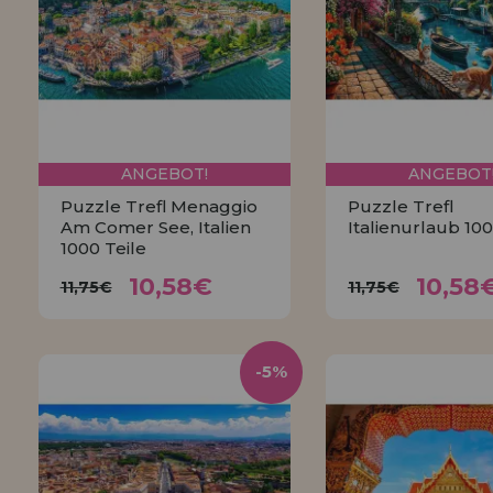
ANGEBOT!
ANGEBOT
Puzzle Trefl Menaggio
Puzzle Trefl
Am Comer See, Italien
Italienurlaub 100
1000 Teile
10,58€
10,5
11,75€
11,75€
10,58€
10,58
11,75€
11,75€
KAUFEN
KAUFEN
-5%