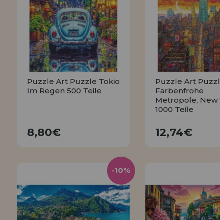
Puzzle Art Puzzle Tokio
Puzzle Art Puzz
Im Regen 500 Teile
Farbenfrohe
Metropole, New 
1000 Teile
8,80€
12,74€
8,80€
12,74€
KAUFEN
KAUFEN
-10%