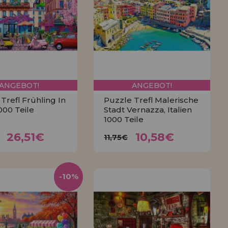
ANGEBOT!
ANGEBOT!
Trefl Frühling In
Puzzle Trefl Malerische
000 Teile
Stadt Vernazza, Italien
1000 Teile
26,51€
10,58€
,45€
11,75€
26,51€
10,58€
11,75€
KAUFEN
KAUFEN
-10%