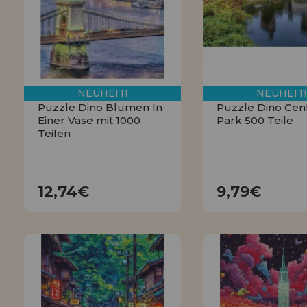
NEUHEIT!
NEUHEIT!
Puzzle Dino Blumen In
Puzzle Dino Cent
Einer Vase mit 1000
Park 500 Teile
Teilen
12,74€
9,79€
12,74€
9,79€
KAUFEN
KAUFEN