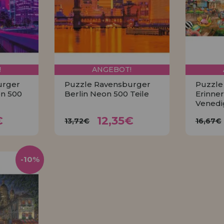
!
ANGEBOT!
urger
Puzzle Ravensburger
Puzzle
n 500
Berlin Neon 500 Teile
Erinne
Venedig
5€
12,35€
13,72€
16
€
12,35€
13,72€
16,67€
KAUFEN
-10%