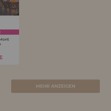
!
 Mont
e
0€
€
MEHR ANZEIGEN