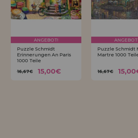
ANGEBOT!
ANGEBOT
Puzzle Schmidt
Puzzle Schmidt
Erinnerungen An Paris
Martre 1000 Teil
1000 Teile
15,00€
15,0
16,67€
16,67€
15,00€
15,00
16,67€
16,67€
KAUFEN
KAUFEN