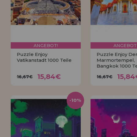
ANGEBOT!
ANGEBOT
Puzzle Enjoy
Puzzle Enjoy De
Vatikanstadt 1000 Teile
Marmortempel,
Bangkok 1000 Te
15,84€
15,8
16,67€
16,67€
15,84€
15,84
16,67€
16,67€
KAUFEN
KAUFEN
-10%