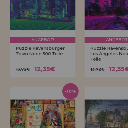
ANGEBOT!
ANGEBOT
Puzzle Ravensburger
Puzzle Ravensb
Tokio Neon 500 Teile
Los Angeles Neo
Teile
12,35€
12,3
13,72€
13,72€
12,35€
12,35
13,72€
13,72€
KAUFEN
KAUFEN
-10%