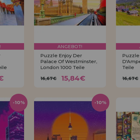
!
ANGEBOT!
r
Puzzle Enjoy Der
Puzzle 
Palace Of Westminster,
D'Ampez
ile
London 1000 Teile
Teile
4€
15,84€
16,67€
16
€
15,84€
16,67€
16,67€
KAUFEN
-10%
-10%