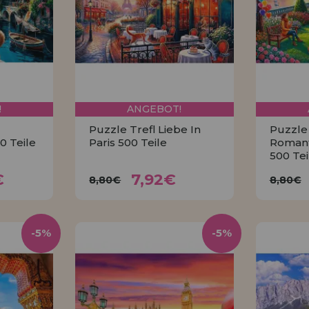
!
ANGEBOT!
Puzzle Trefl Liebe In
Puzzle 
0 Teile
Paris 500 Teile
Romant
500 Tei
8€
7,92€
8,80€
8
€
7,92€
8,80€
8,80€
KAUFEN
-5%
-5%