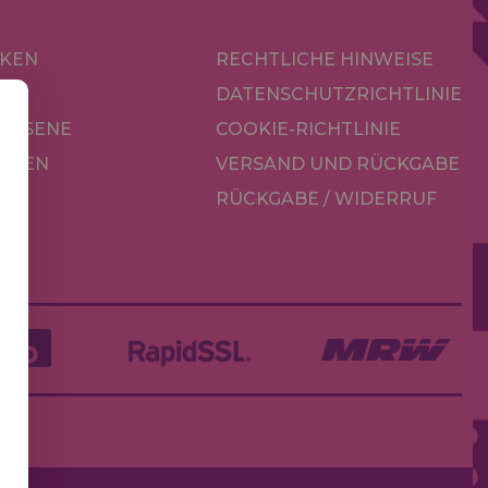
KEN
RECHTLICHE HINWEISE
R
DATENSCHUTZRICHTLINIE
CHSENE
COOKIE-RICHTLINIE
OREN
VERSAND UND RÜCKGABE
RÜCKGABE / WIDERRUF
LE