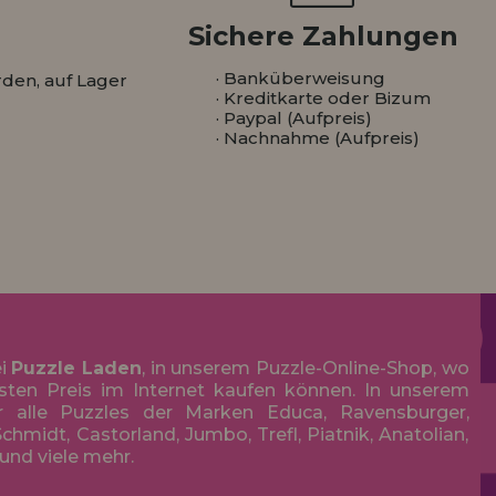
Sichere Zahlungen
· Banküberweisung
den, auf Lager
· Kreditkarte oder Bizum
· Paypal (Aufpreis)
· Nachnahme (Aufpreis)
ei
Puzzle Laden
, in unserem Puzzle-Online-Shop, wo
sten Preis im Internet kaufen können. In unserem
r alle Puzzles der Marken Educa, Ravensburger,
chmidt, Castorland, Jumbo, Trefl, Piatnik, Anatolian,
 und viele mehr.