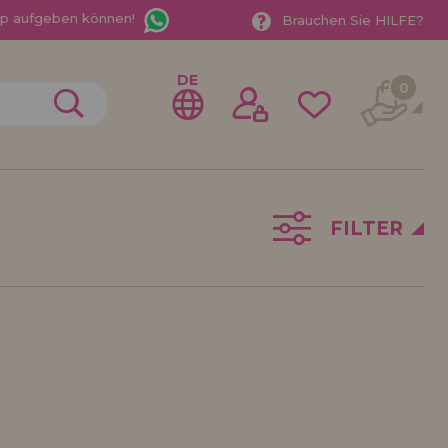
App aufgeben können!
Brauchen Sie HILFE?
DE
0
FILTER
gistrieren als
ndler
der ein Unternehmen? Möchten Sie unsere Produkte in
ufen? Registrieren Sie sich als Händler und erfahren
e Verkaufsbedingungen mit speziellen Rabatten für
 auf dich gewartet.