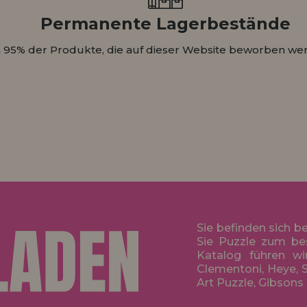
Permanente Lagerbestände
 95% der Produkte, die auf dieser Website beworben wer
Sie befinden sich b
Sie Puzzle zum be
Katalog führen wi
Clementoni, Heye, S
Art Puzzle, Gibsons