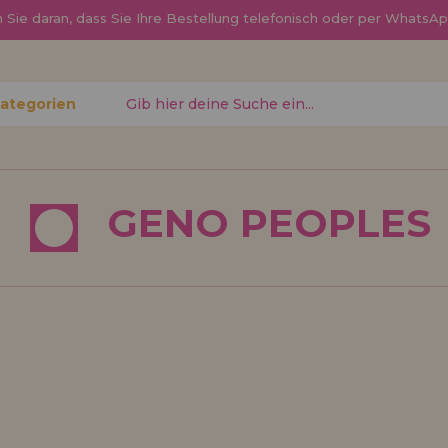
Sie daran, dass Sie Ihre Bestellung telefonisch oder per Whats
Kategorien
gessen?
GENO PEOPLES
Ich möchte mich re
neuer Hä
nen Sie
Sind Sie ein Profi o
, den
Ihrem Geschäft verka
ren
Sie mehr über unser
den Vertrieb.
Los gehts! Wir haben