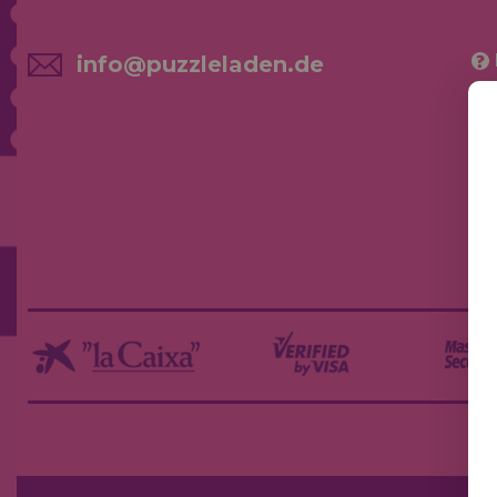
info@puzzleladen.de
NE
AK