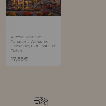
LIQUIDIÉRUNG
NEUER KUNDE
INFORMATIONEN
info@puzzleladen.de
Puzzle SunsOut
Panorama Welcome
Home Boys XXL mit 500
Teilen
17,65€
17,65€
BENACHRICHTIGE
MICH