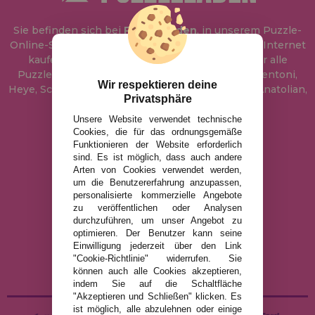
Sie befinden sich bei
Puzzle Laden
, in unserem Puzzle-
Online-Shop, wo Sie Puzzle zum besten Preis im Internet
kaufen können. In unserem Katalog führen wir alle
Puzzles der Marken Educa, Ravensburger, Clementoni,
Wir respektieren deine
Heye, Schmidt, Castorland, Jumbo, Trefl, Piatnik, Anatolian,
Privatsphäre
Art Puzzle, Gibsons und viele mehr.
Unsere Website verwendet technische
Cookies, die für das ordnungsgemäße
info@puzzleladen.de
Funktionieren der Website erforderlich
sind. Es ist möglich, dass auch andere
Arten von Cookies verwendet werden,
um die Benutzererfahrung anzupassen,
RECHTLICHE HINWEISE
personalisierte kommerzielle Angebote
zu veröffentlichen oder Analysen
DATENSCHUTZRICHTLINIE
durchzuführen, um unser Angebot zu
COOKIE-RICHTLINIE
optimieren. Der Benutzer kann seine
Einwilligung jederzeit über den Link
VERSAND UND RÜCKGABE
"Cookie-Richtlinie" widerrufen. Sie
RÜCKGABE / WIDERRUF
können auch alle Cookies akzeptieren,
indem Sie auf die Schaltfläche
"Akzeptieren und Schließen" klicken. Es
ist möglich, alle abzulehnen oder einige