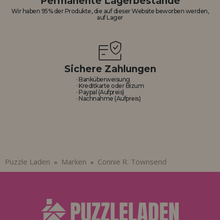
Permanente Lagerbestände
Los gehts! Wir haben auf dich gewartet.
Wir haben 95% der Produkte, die auf dieser Website beworben werden,
auf Lager
HÄNDLERREGISTRIERUNG
Sichere Zahlungen
· Banküberweisung
· Kreditkarte oder Bizum
· Paypal (Aufpreis)
· Nachnahme (Aufpreis)
Puzzle Laden
Marken
Connie R. Townsend
»
»