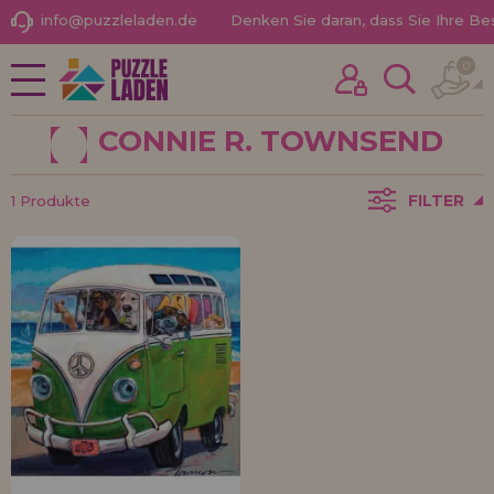
info@puzzleladen.de
Denken Sie daran, dass Sie Ihre B
0
NEUHEITEN
Ich habe schon früher hier gekauft
PROMOTIONEN UND
Ich bin Kunde
ANGEBOTE
CONNIE R. TOWNSEND
FILTER
1 Produkte
PUZZLE FÜR ERWACHSENE
KINDERPUZZLES
PUZZLES NACH MARKEN
Passwort vergessen?
PUZZLES NACH THEMEN
PUZZLES POR AUTORES
PUZZLE-ZUBEHÖR
BRETTSPIELE