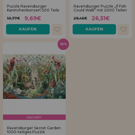
Los gehts! Wir haben auf dich gewartet.
Puzzle Ravensburger
Ravensburger Puzzle „If Fish
Kaninchenkonzert 500 Teile
Could Walk“ mit 2000 Teilen
HÄNDLERREGISTRIERUNG
9,69€
26,51€
10,77€
29,45€
KAUFEN
KAUFEN
-10%
ANGEBOT!
Ravensburger Secret Garden
1000-teiliges Puzzle