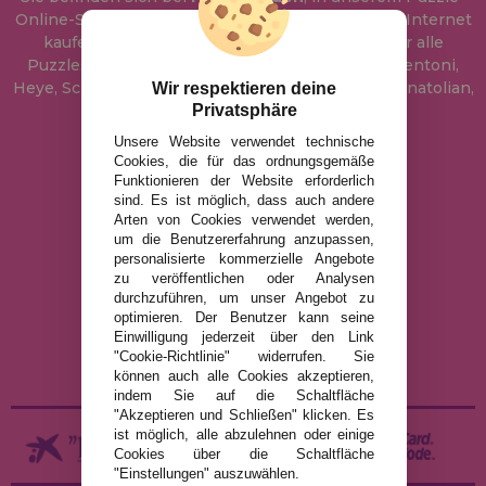
Online-Shop, wo Sie Puzzle zum besten Preis im Internet
kaufen können. In unserem Katalog führen wir alle
Puzzles der Marken Educa, Ravensburger, Clementoni,
Heye, Schmidt, Castorland, Jumbo, Trefl, Piatnik, Anatolian,
Wir respektieren deine
Privatsphäre
Art Puzzle, Gibsons und viele mehr.
Unsere Website verwendet technische
Cookies, die für das ordnungsgemäße
info@puzzleladen.de
Funktionieren der Website erforderlich
sind. Es ist möglich, dass auch andere
Arten von Cookies verwendet werden,
um die Benutzererfahrung anzupassen,
RECHTLICHE HINWEISE
personalisierte kommerzielle Angebote
DATENSCHUTZRICHTLINIE
zu veröffentlichen oder Analysen
durchzuführen, um unser Angebot zu
COOKIE-RICHTLINIE
optimieren. Der Benutzer kann seine
VERSAND UND RÜCKGABE
Einwilligung jederzeit über den Link
"Cookie-Richtlinie" widerrufen. Sie
RÜCKGABE / WIDERRUF
können auch alle Cookies akzeptieren,
indem Sie auf die Schaltfläche
"Akzeptieren und Schließen" klicken. Es
ist möglich, alle abzulehnen oder einige
Cookies über die Schaltfläche
"Einstellungen" auszuwählen.