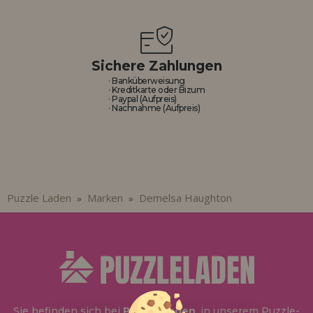
Sichere Zahlungen
· Banküberweisung
· Kreditkarte oder Bizum
· Paypal (Aufpreis)
· Nachnahme (Aufpreis)
Puzzle Laden
Marken
Demelsa Haughton
»
»
Sie befinden sich bei
Puzzle Laden
, in unserem Puzzle-