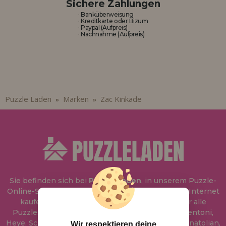
Sichere Zahlungen
· Banküberweisung
· Kreditkarte oder Bizum
· Paypal (Aufpreis)
· Nachnahme (Aufpreis)
Puzzle Laden
Marken
Zac Kinkade
»
»
Sie befinden sich bei
Puzzle Laden
, in unserem Puzzle-
Online-Shop, wo Sie Puzzle zum besten Preis im Internet
kaufen können. In unserem Katalog führen wir alle
Puzzles der Marken Educa, Ravensburger, Clementoni,
Heye, Schmidt, Castorland, Jumbo, Trefl, Piatnik, Anatolian,
Wir respektieren deine