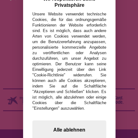
Art Puzzle, Gibsons und viele mehr.
Privatsphäre
Unsere Website verwendet technische
Cookies, die für das ordnungsgemäße
info@puzzleladen.de
Funktionieren der Website erforderlich
sind. Es ist möglich, dass auch andere
Arten von Cookies verwendet werden,
um die Benutzererfahrung anzupassen,
RECHTLICHE HINWEISE
personalisierte kommerzielle Angebote
DATENSCHUTZRICHTLINIE
zu veröffentlichen oder Analysen
durchzuführen, um unser Angebot zu
COOKIE-RICHTLINIE
optimieren. Der Benutzer kann seine
VERSAND UND RÜCKGABE
Einwilligung jederzeit über den Link
"Cookie-Richtlinie" widerrufen. Sie
RÜCKGABE / WIDERRUF
können auch alle Cookies akzeptieren,
indem Sie auf die Schaltfläche
"Akzeptieren und Schließen" klicken. Es
ist möglich, alle abzulehnen oder einige
Cookies über die Schaltfläche
"Einstellungen" auszuwählen.
Alle ablehnen