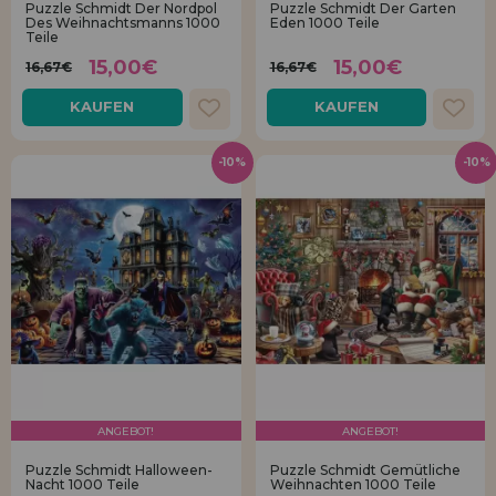
Puzzle Schmidt Der Nordpol
Puzzle Schmidt Der Garten
Los gehts! Wir haben auf dich gewartet.
Des Weihnachtsmanns 1000
Eden 1000 Teile
Teile
HÄNDLERREGISTRIERUNG
15,00€
15,00€
16,67€
16,67€
KAUFEN
KAUFEN
-10%
-10%
ANGEBOT!
ANGEBOT!
Puzzle Schmidt Halloween-
Puzzle Schmidt Gemütliche
Nacht 1000 Teile
Weihnachten 1000 Teile