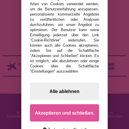
Arten von Cookies verwendet werden,
um die Benutzererfahrung anzupassen,
RECHTLICHE HINWEISE
personalisierte kommerzielle Angebote
zu veröffentlichen oder Analysen
DATENSCHUTZRICHTLINIE
durchzuführen, um unser Angebot zu
COOKIE-RICHTLINIE
optimieren. Der Benutzer kann seine
Einwilligung jederzeit über den Link
VERSAND UND RÜCKGABE
"Cookie-Richtlinie" widerrufen. Sie
RÜCKGABE / WIDERRUF
können auch alle Cookies akzeptieren,
indem Sie auf die Schaltfläche
"Akzeptieren und Schließen" klicken. Es
ist möglich, alle abzulehnen oder einige
Cookies über die Schaltfläche
"Einstellungen" auszuwählen.
Alle ablehnen
Akzeptieren und schließen.
© 2026 PuzzleLaden.de - Online-Shop für Puzzles und
Denksportaufgaben im Internet. Schnelle Lieferung in 24 Stunden
und SSL-Sicherheit