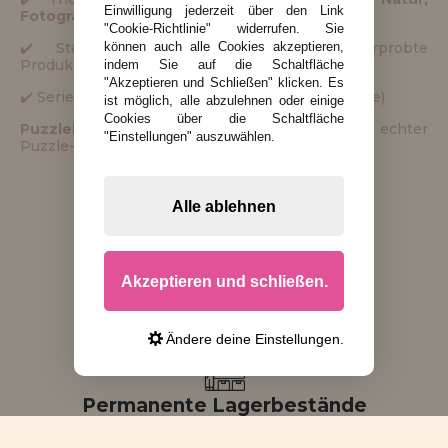
Einwilligung jederzeit über den Link
Fotografie
"Cookie-Richtlinie" widerrufen. Sie
✔️ Starkes
Preis-Leistungs-Verhältnis
, erprobte
können auch alle Cookies akzeptieren,
Produktion
indem Sie auf die Schaltfläche
"Akzeptieren und Schließen" klicken. Es
✔️ Serien für
alle Altersstufen
(Kind–Erwachsene)
ist möglich, alle abzulehnen oder einige
Cookies über die Schaltfläche
Puzzleladen
– dein Puzzle-Onlineshop mit echter
"Einstellungen" auszuwählen.
Puzzle-Leidenschaft.
Alle ablehnen
Schnelle Lieferungen
Akzeptieren und schließen.
Schneller Versand mit GLS
Ändere deine Einstellungen.
Permanente Lagerbestände
Wir haben 95% der Produkte, die auf dieser Website beworben werden,
auf Lager