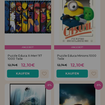
ANGEBOT!
ANGEBOT!
Puzzle Educa X-Men'97
Puzzle Educa Minions 1000
1000 Teile
Teile
12,10€
12,10€
12,74€
12,74€
KAUFEN
KAUFEN
-5%
-5%