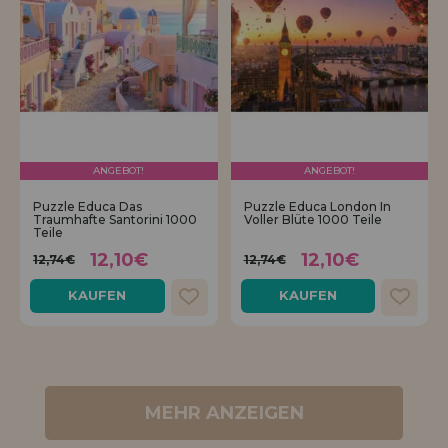
ANGEBOT!
ANGEBOT!
Puzzle Educa Das
Puzzle Educa London In
Traumhafte Santorini 1000
Voller Blüte 1000 Teile
Teile
12,10€
12,10€
12,74€
12,74€
KAUFEN
KAUFEN
MEHR ANZEIGEN