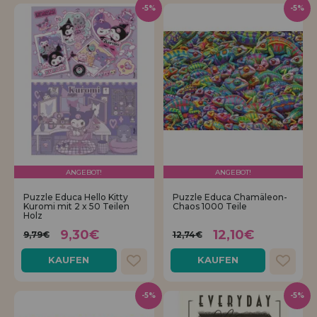
-5%
-5%
ANGEBOT!
ANGEBOT!
Puzzle Educa Hello Kitty
Puzzle Educa Chamäleon-
Kuromi mit 2 x 50 Teilen
Chaos 1000 Teile
Holz
9,30€
12,10€
9,79€
12,74€
KAUFEN
KAUFEN
-5%
-5%