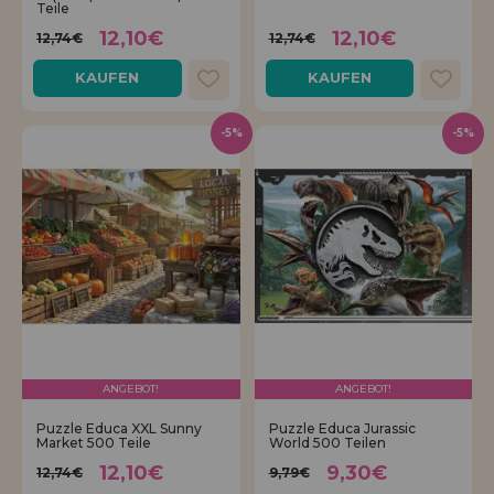
Teile
12,10€
12,10€
12,74€
12,74€
KAUFEN
KAUFEN
-5%
-5%
ANGEBOT!
ANGEBOT!
Puzzle Educa XXL Sunny
Puzzle Educa Jurassic
Market 500 Teile
World 500 Teilen
12,10€
9,30€
12,74€
9,79€