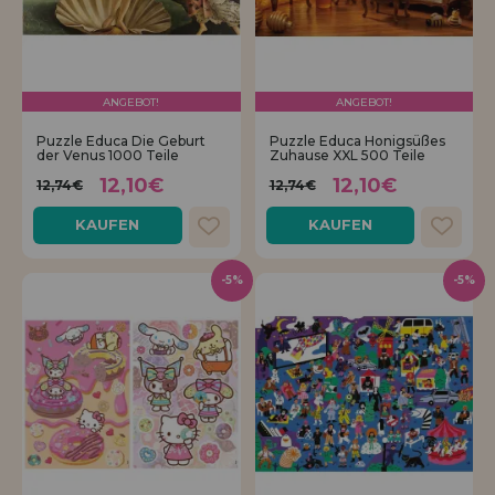
ANGEBOT!
ANGEBOT!
Puzzle Educa Die Geburt
Puzzle Educa Honigsüßes
der Venus 1000 Teile
Zuhause XXL 500 Teile
12,10€
12,10€
12,74€
12,74€
KAUFEN
KAUFEN
-5%
-5%