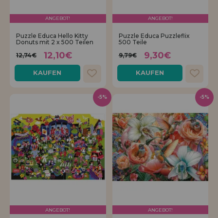
ANGEBOT!
ANGEBOT!
Puzzle Educa Hello Kitty
Puzzle Educa Puzzleflix
Donuts mit 2 x 500 Teilen
500 Teile
12,10€
9,30€
12,74€
9,79€
KAUFEN
KAUFEN
-5%
-5%
ANGEBOT!
ANGEBOT!