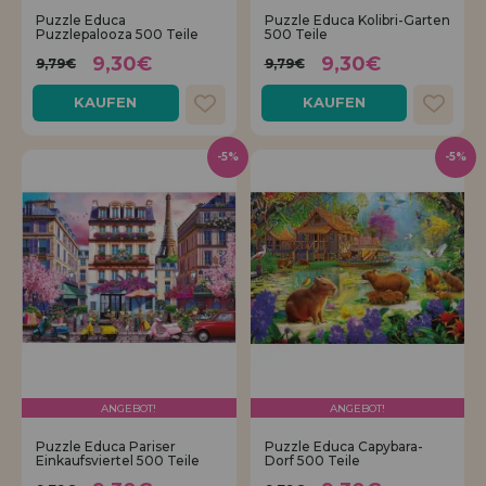
Puzzle Educa
Puzzle Educa Kolibri-Garten
Puzzlepalooza 500 Teile
500 Teile
9,30€
9,30€
9,79€
9,79€
KAUFEN
KAUFEN
-5%
-5%
ANGEBOT!
ANGEBOT!
Puzzle Educa Pariser
Puzzle Educa Capybara-
Einkaufsviertel 500 Teile
Dorf 500 Teile