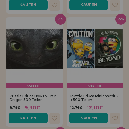
KAUFEN
KAUFEN
-5%
-5%
ANGEBOT!
ANGEBOT!
Puzzle Educa How to Train
Puzzle Educa Minions mit 2
Dragon 500 Teilen
x 500 Teilen
9,30€
12,10€
9,79€
12,74€
KAUFEN
KAUFEN