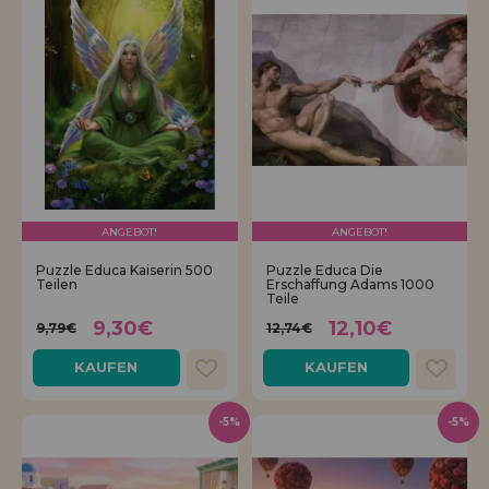
ANGEBOT!
ANGEBOT!
Puzzle Educa Kaiserin 500
Puzzle Educa Die
Teilen
Erschaffung Adams 1000
Teile
9,30€
12,10€
9,79€
12,74€
KAUFEN
KAUFEN
-5%
-5%