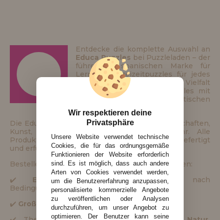
Entdecke die komplette Auswahl an
Educa Puzzles
bei Puzzleladen – der
führenden spanischen Marke für
Lern- und Freizeitpuzzles für jedes
Alter. Wir bieten eine große Vielfalt
an Motiven: von Kinderpuzzles mit
nur 2 Teilen bis zum gigantischen
42.000-Teile-Puzzle
.
Wir respektieren deine
Privatsphäre
Die Educa-Reihe deckt viele Themen ab: Landschaften,
Kunst, Tiere, Disney, Weltkarten und mehr. Alle
Unsere Website verwendet technische
Produkte sind aus nachhaltigen Materialien gefertigt
Cookies, die für das ordnungsgemäße
und erfüllen höchste Qualitätsstandards.
Funktionieren der Website erforderlich
Bestelle deine Educa Puzzles mit vollem Vertrauen:
sind. Es ist möglich, dass auch andere
Arten von Cookies verwendet werden,
✔️
Ersatzteil-Service
(modellabhängig, nach
um die Benutzererfahrung anzupassen,
Bedingungen)
personalisierte kommerzielle Angebote
zu veröffentlichen oder Analysen
✔️
Großformate
Klassiker
9.000–24.000+
Teile
durchzuführen, um unser Angebot zu
optimieren. Der Benutzer kann seine
✔️ Themenvielfalt:
Kunst, Karten, Städte, Natur,