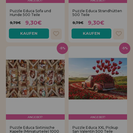
ANGEBOT!
ANGEBOT!
Los gehts! Wir haben auf dich gewartet.
Puzzle Educa Sofa und
Puzzle Educa Strandhütten
Hunde 500 Teile
500 Teile
HÄNDLERREGISTRIERUNG
9,30€
9,30€
9,79€
9,79€
KAUFEN
KAUFEN
-5%
-5%
ANGEBOT!
ANGEBOT!
Puzzle Educa Sixtinische
Puzzle Educa XXL Pickup
Kapelle (Miniaturteile) 1000
San Valentín 500 Teile