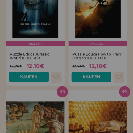
ANGEBOT!
ANGEBOT!
Puzzle Educa Jurassic
Puzzle Educa How to Train
World 1000 Teile
Dragon 1000 Teile
12,10€
12,10€
12,74€
12,74€
KAUFEN
KAUFEN
-5%
-5%