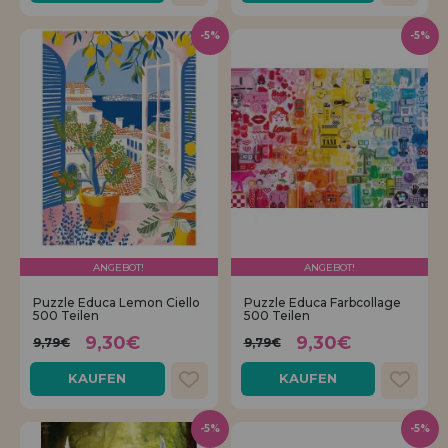
-5%
-5%
ANGEBOT!
ANGEBOT!
Puzzle Educa Lemon Ciello
Puzzle Educa Farbcollage
500 Teilen
500 Teilen
9,30€
9,30€
9,79€
9,79€
KAUFEN
KAUFEN
-5%
-5%