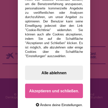
um die Benutzererfahrung anzupassen,
personalisierte kommerzielle Angebote
RECHTLICHE HINWEISE
zu veröffentlichen oder Analysen
durchzuführen, um unser Angebot zu
DATENSCHUTZRICHTLINIE
optimieren. Der Benutzer kann seine
COOKIE-RICHTLINIE
Einwilligung jederzeit über den Link
"Cookie-Richtlinie" widerrufen. Sie
VERSAND UND RÜCKGABE
können auch alle Cookies akzeptieren,
RÜCKGABE / WIDERRUF
indem Sie auf die Schaltfläche
"Akzeptieren und Schließen" klicken. Es
ist möglich, alle abzulehnen oder einige
Cookies über die Schaltfläche
"Einstellungen" auszuwählen.
Alle ablehnen
Akzeptieren und schließen.
© 2026 PuzzleLaden.de - Online-Shop für Puzzles und
Denksportaufgaben im Internet. Schnelle Lieferung in 24 Stunden
und SSL-Sicherheit
Ändere deine Einstellungen.