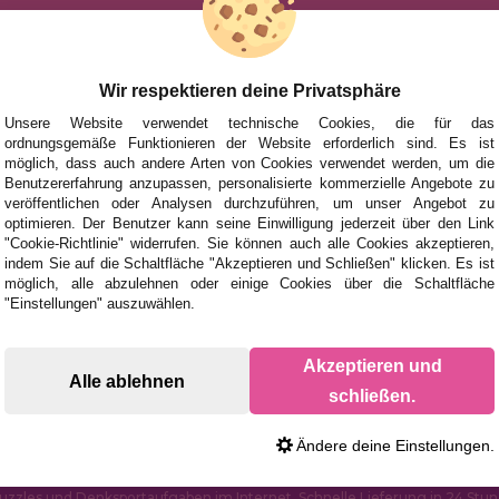
HILFE
NACH MAR
FÜR KINDE
UHEITEN
FÜR ERWA
Wir respektieren deine Privatsphäre
TIONEN UND ANGEBOTE
NACH AUT
Unsere Website verwendet technische Cookies, die für das
ordnungsgemäße Funktionieren der Website erforderlich sind. Es ist
ZUBEHÖR
möglich, dass auch andere Arten von Cookies verwendet werden, um die
Benutzererfahrung anzupassen, personalisierte kommerzielle Angebote zu
BRETTSPIE
veröffentlichen oder Analysen durchzuführen, um unser Angebot zu
optimieren. Der Benutzer kann seine Einwilligung jederzeit über den Link
"Cookie-Richtlinie" widerrufen. Sie können auch alle Cookies akzeptieren,
indem Sie auf die Schaltfläche "Akzeptieren und Schließen" klicken. Es ist
möglich, alle abzulehnen oder einige Cookies über die Schaltfläche
"Einstellungen" auszuwählen.
Akzeptieren und
Alle ablehnen
schließen.
Ändere deine Einstellungen.
uzzles und Denksportaufgaben im Internet. Schnelle Lieferung in 24 Stun