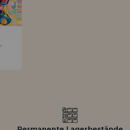
HÄNDLERREG
-
Permanente Lagerbestände