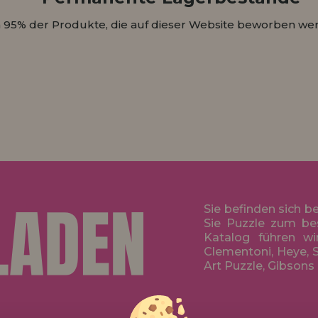
 95% der Produkte, die auf dieser Website beworben wer
Sie befinden sich b
Sie Puzzle zum be
Katalog führen wi
Clementoni, Heye, S
Art Puzzle, Gibsons