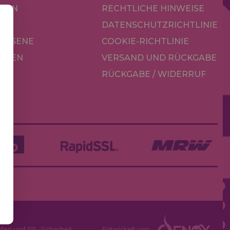
KEN
RECHTLICHE HINWEISE
R
DATENSCHUTZRICHTLINIE
CHSENE
COOKIE-RICHTLINIE
OREN
VERSAND UND RÜCKGABE
RÜCKGABE / WIDERRUF
LE
den und SSL-Sicherheit
Entwickelt von: