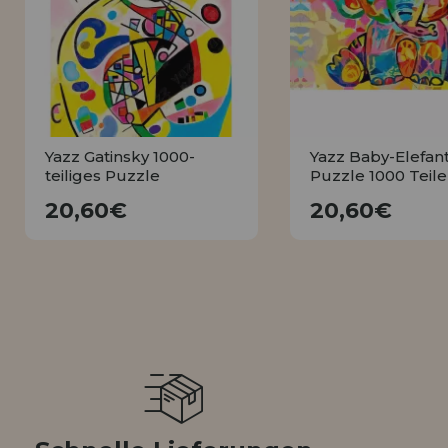
LIQUIDIÉRUNG
NEUER KUNDE
INFORMATIONEN
info@puzzleladen.de
Yazz Gatinsky 1000-
Yazz Baby-Elefant
teiliges Puzzle
Puzzle 1000 Teile
20,60€
20,60€
20,60€
20,60€
KAUFEN
KAUFEN