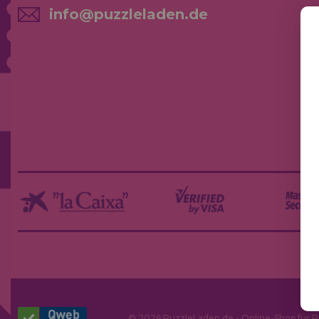
info@puzzleladen.de
NE
AK
© 2026 PuzzleLaden.de - Online-Shop für P