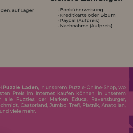
· Banküberweisung
den, auf Lager
· Kreditkarte oder Bizum
· Paypal (Aufpreis)
· Nachnahme (Aufpreis)
ei
Puzzle Laden
, in unserem Puzzle-Online-Shop, wo
sten Preis im Internet kaufen können. In unserem
r alle Puzzles der Marken Educa, Ravensburger,
chmidt, Castorland, Jumbo, Trefl, Piatnik, Anatolian,
 und viele mehr.