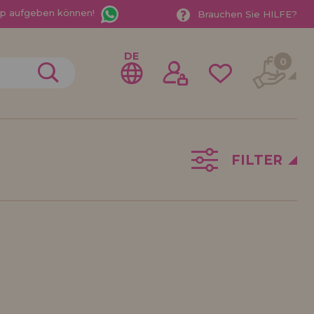
App aufgeben können!
Brauchen Sie HILFE?
DE
0
FILTER
gistrieren als
ndler
der ein Unternehmen? Möchten Sie unsere Produkte in
ufen? Registrieren Sie sich als Händler und erfahren
e Verkaufsbedingungen mit speziellen Rabatten für
 auf dich gewartet.