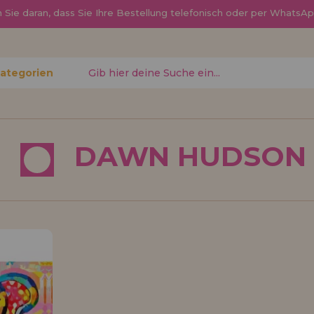
Sie daran, dass Sie Ihre Bestellung telefonisch oder per Whats
Kategorien
gessen?
DAWN HUDSON
Ich möchte mich re
neuer Hä
nen Sie
Sind Sie ein Profi o
, den
Ihrem Geschäft verka
ren
Sie mehr über unser
den Vertrieb.
Los gehts! Wir haben