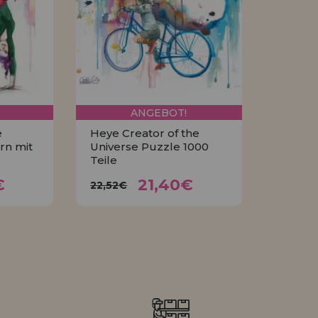
HÄNDLERREG
ANGEBOT!
e
Heye Creator of the
rn mit
Universe Puzzle 1000
Teile
0€
21,40€
22,52€
€
21,40€
22,52€
KAUFEN