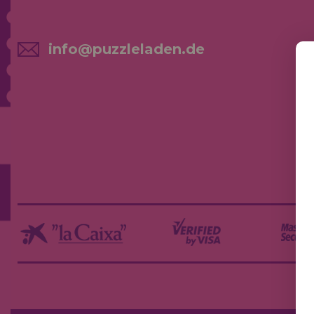
info@puzzleladen.de
NE
AK