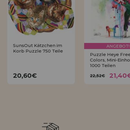
LIQUIDIÉRUNG
NEUER KUNDE
INFORMATIONEN
info@puzzleladen.de
SunsOut Kätzchen im
ANGEBOT!
Korb Puzzle 750 Teile
Puzzle Heye Fre
Colors, Mini-Einho
1000 Teilen
21,4
20,60€
22,52€
20,60€
21,40
22,52€
KAUFEN
KAUFEN