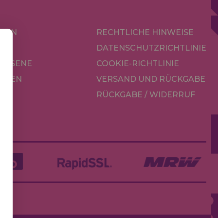
KEN
RECHTLICHE HINWEISE
R
DATENSCHUTZRICHTLINIE
CHSENE
COOKIE-RICHTLINIE
OREN
VERSAND UND RÜCKGABE
RÜCKGABE / WIDERRUF
LE