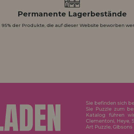
Permanente Lagerbestände
 95% der Produkte, die auf dieser Website beworben wer
Sie befinden sich b
Sie Puzzle zum be
Katalog führen wi
Clementoni, Heye, S
Art Puzzle, Gibsons