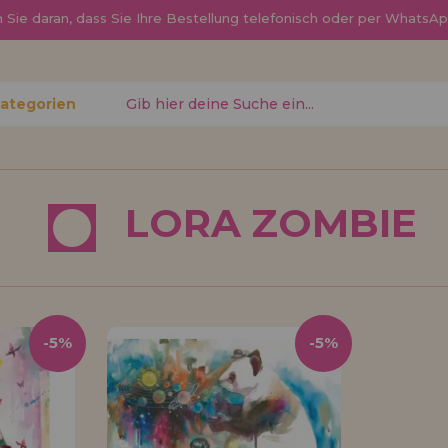
Sie daran, dass Sie Ihre Bestellung telefonisch oder per Whats
Kategorien
gessen?
LORA ZOMBIE
Ich möchte mich re
neuer Hä
nen Sie
Sind Sie ein Profi o
-5%
-5%
, den
Ihrem Geschäft verka
ren
Sie mehr über unser
den Vertrieb.
Los gehts! Wir haben