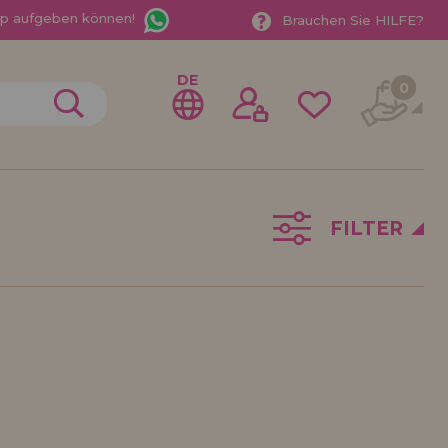
App aufgeben können!
Brauchen Sie HILFE?
DE
0
FILTER
gistrieren als
ndler
der ein Unternehmen? Möchten Sie unsere Produkte in
ufen? Registrieren Sie sich als Händler und erfahren
e Verkaufsbedingungen mit speziellen Rabatten für
 auf dich gewartet.