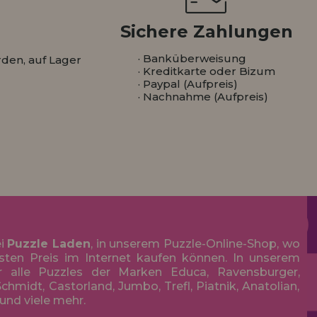
Sichere Zahlungen
· Banküberweisung
den, auf Lager
· Kreditkarte oder Bizum
· Paypal (Aufpreis)
· Nachnahme (Aufpreis)
ei
Puzzle Laden
, in unserem Puzzle-Online-Shop, wo
sten Preis im Internet kaufen können. In unserem
r alle Puzzles der Marken Educa, Ravensburger,
chmidt, Castorland, Jumbo, Trefl, Piatnik, Anatolian,
 und viele mehr.