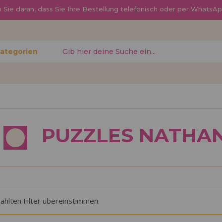
Sie daran, dass Sie Ihre Bestellung telefonisch oder per Whats
Kategorien
gessen?
Ich möchte mich re
PUZZLES NATHA
neuer Hä
nen Sie
Sind Sie ein Profi o
, den
Ihrem Geschäft verka
ren
Sie mehr über unser
den Vertrieb.
ählten Filter übereinstimmen.
Los gehts! Wir haben