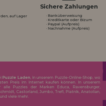
Sichere Zahlungen
· Banküberweisung
den, auf Lager
· Kreditkarte oder Bizum
· Paypal (Aufpreis)
· Nachnahme (Aufpreis)
ei
Puzzle Laden
, in unserem Puzzle-Online-Shop, wo
sten Preis im Internet kaufen können. In unserem
r alle Puzzles der Marken Educa, Ravensburger,
chmidt, Castorland, Jumbo, Trefl, Piatnik, Anatolian,
 und viele mehr.