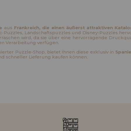
HÄNDLERREG
e
aus
Frankreich, die einen äußerst attraktiven Katal
ic-Puzzles, Landschaftspuzzles und Disney-Puzzles hervo
raschen wird, da sie über eine hervorragende Druckqual
gen Verarbeitung verfügen.
sierter Puzzle-Shop, bietet Ihnen diese exklusiv in
Spani
und schneller Lieferung kaufen können.