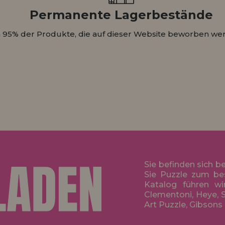
Permanente Lagerbestände
 95% der Produkte, die auf dieser Website beworben wer
Sie befinden sich b
Sie Puzzle zum be
Katalog führen wi
Clementoni, Heye, S
Art Puzzle, Gibsons