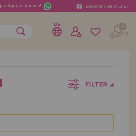
App aufgeben können!
Brauchen Sie HILFE?
DE
0
gistrieren als
N
ndler
FILTER
der ein Unternehmen? Möchten Sie unsere Produkte in
ufen? Registrieren Sie sich als Händler und erfahren
e Verkaufsbedingungen mit speziellen Rabatten für
 auf dich gewartet.