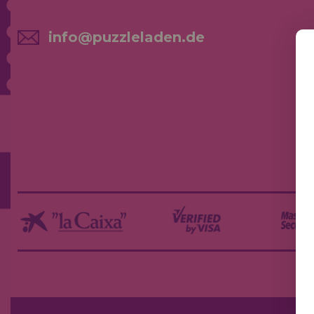
info@puzzleladen.de
NE
AK