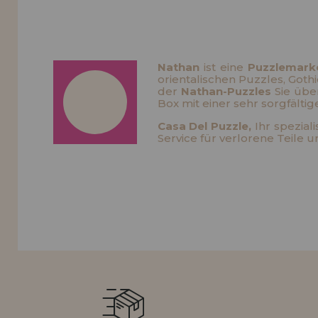
LIQUIDIÉRUNG
NEUER KUNDE
INFORMATIONEN
Nathan
ist eine
Puzzlemark
orientalischen Puzzles, Goth
info@puzzleladen.de
der
Nathan-Puzzles
Sie über
Box mit einer sehr sorgfälti
Casa Del Puzzle,
Ihr speziali
Service für verlorene Teile 