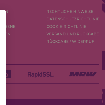
KEN
RECHTLICHE HINWEISE
R
DATENSCHUTZRICHTLINIE
CHSENE
COOKIE-RICHTLINIE
OREN
VERSAND UND RÜCKGABE
RÜCKGABE / WIDERRUF
LE