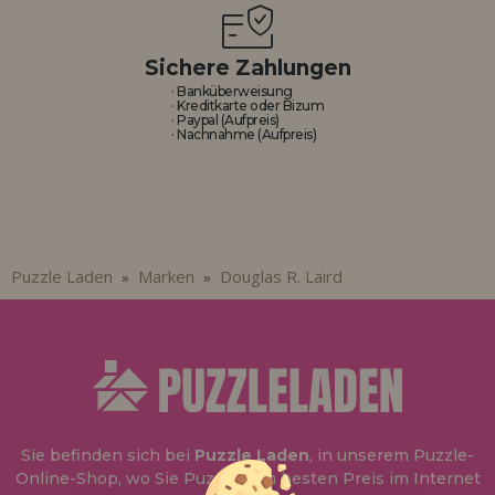
Sichere Zahlungen
· Banküberweisung
· Kreditkarte oder Bizum
· Paypal (Aufpreis)
· Nachnahme (Aufpreis)
Puzzle Laden
Marken
Douglas R. Laird
»
»
Sie befinden sich bei
Puzzle Laden
, in unserem Puzzle-
Online-Shop, wo Sie Puzzle zum besten Preis im Internet