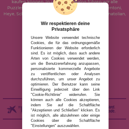
kaufen können. In unserem Katalog führen wir alle
Puzzles der Marken Educa, Ravensburger, Clementoni,
Heye, Schmidt, Castorland, Jumbo, Trefl, Piatnik, Anatolian,
Art Puzzle, Gibsons und viele mehr.
Wir respektieren deine
Privatsphäre
info@puzzleladen.de
Unsere Website verwendet technische
Cookies, die für das ordnungsgemäße
Funktionieren der Website erforderlich
sind. Es ist möglich, dass auch andere
RECHTLICHE HINWEISE
Arten von Cookies verwendet werden,
um die Benutzererfahrung anzupassen,
DATENSCHUTZRICHTLINIE
personalisierte kommerzielle Angebote
COOKIE-RICHTLINIE
zu veröffentlichen oder Analysen
durchzuführen, um unser Angebot zu
VERSAND UND RÜCKGABE
optimieren. Der Benutzer kann seine
RÜCKGABE / WIDERRUF
Einwilligung jederzeit über den Link
"Cookie-Richtlinie" widerrufen. Sie
können auch alle Cookies akzeptieren,
indem Sie auf die Schaltfläche
"Akzeptieren und Schließen" klicken. Es
ist möglich, alle abzulehnen oder einige
Cookies über die Schaltfläche
"Einstellungen" auszuwählen.