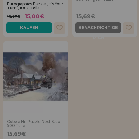
Los gehts! Wir haben auf dich gewartet.
Eurographics Puzzle „It's Your
Turn“, 1000 Teile
15,00€
15,69€
HÄNDLERREGISTRIERUNG
16,67€
KAUFEN
BENACHRICHTIGE
MICH
Cobble Hill Puzzle Next Stop
500 Teile
15,69€