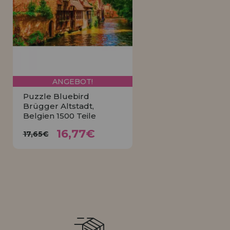
LIQUIDIÉRUNG
NEUER KUNDE
INFORMATIONEN
info@puzzleladen.de
ANGEBOT!
Puzzle Bluebird
Brügger Altstadt,
Belgien 1500 Teile
16,77€
17,65€
16,77€
17,65€
KAUFEN