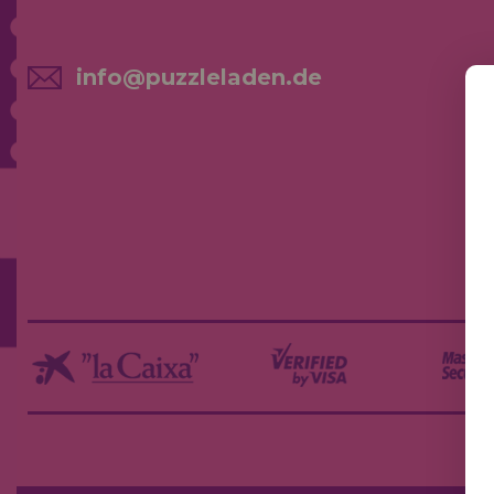
info@puzzleladen.de
NE
AK