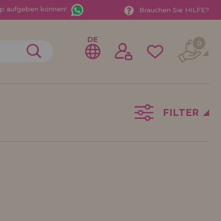
App aufgeben können!
Brauchen Sie HILFE?
DE
0
FILTER
gistrieren als
ndler
der ein Unternehmen? Möchten Sie unsere Produkte in
ufen? Registrieren Sie sich als Händler und erfahren
e Verkaufsbedingungen mit speziellen Rabatten für
 auf dich gewartet.