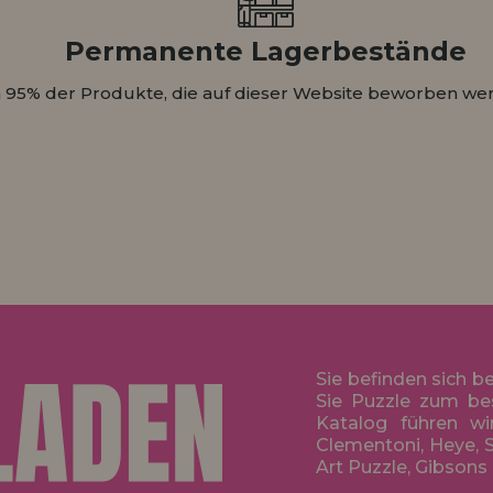
Permanente Lagerbestände
 95% der Produkte, die auf dieser Website beworben wer
Sie befinden sich b
Sie Puzzle zum be
Katalog führen wi
Clementoni, Heye, S
Art Puzzle, Gibsons