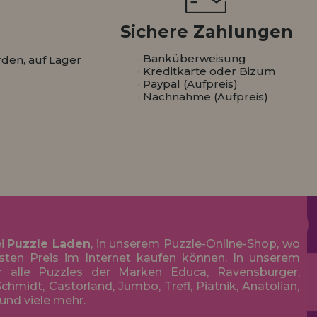
Sichere Zahlungen
· Banküberweisung
den, auf Lager
· Kreditkarte oder Bizum
· Paypal (Aufpreis)
· Nachnahme (Aufpreis)
ei
Puzzle Laden
, in unserem Puzzle-Online-Shop, wo
sten Preis im Internet kaufen können. In unserem
r alle Puzzles der Marken Educa, Ravensburger,
chmidt, Castorland, Jumbo, Trefl, Piatnik, Anatolian,
 und viele mehr.