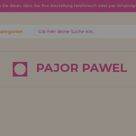
Sie daran, dass Sie Ihre Bestellung telefonisch oder per Whats
Kategorien
gessen?
PAJOR PAWEL
Ich möchte mich re
neuer Hä
nen Sie
Sind Sie ein Profi o
, den
Ihrem Geschäft verka
ren
Sie mehr über unser
den Vertrieb.
Los gehts! Wir haben