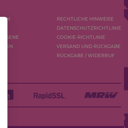
KEN
RECHTLICHE HINWEISE
R
DATENSCHUTZRICHTLINIE
CHSENE
COOKIE-RICHTLINIE
OREN
VERSAND UND RÜCKGABE
RÜCKGABE / WIDERRUF
LE