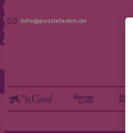
info@puzzleladen.de
NE
AK