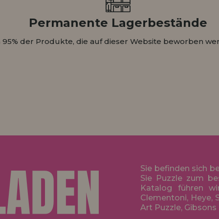
Permanente Lagerbestände
 95% der Produkte, die auf dieser Website beworben wer
Sie befinden sich b
Sie Puzzle zum be
Katalog führen wi
Clementoni, Heye, S
Art Puzzle, Gibsons