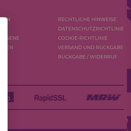
KEN
RECHTLICHE HINWEISE
R
DATENSCHUTZRICHTLINIE
CHSENE
COOKIE-RICHTLINIE
OREN
VERSAND UND RÜCKGABE
RÜCKGABE / WIDERRUF
LE