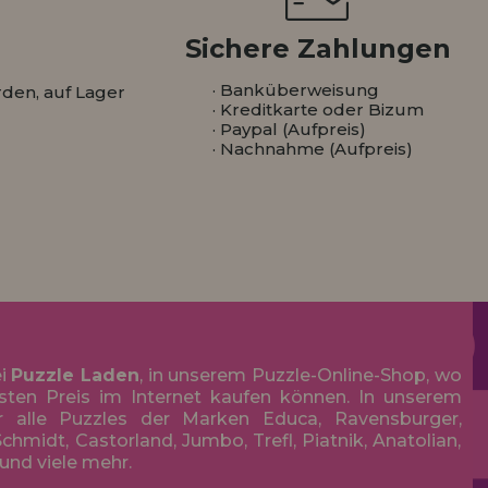
Sichere Zahlungen
· Banküberweisung
den, auf Lager
· Kreditkarte oder Bizum
· Paypal (Aufpreis)
· Nachnahme (Aufpreis)
ei
Puzzle Laden
, in unserem Puzzle-Online-Shop, wo
sten Preis im Internet kaufen können. In unserem
r alle Puzzles der Marken Educa, Ravensburger,
chmidt, Castorland, Jumbo, Trefl, Piatnik, Anatolian,
 und viele mehr.