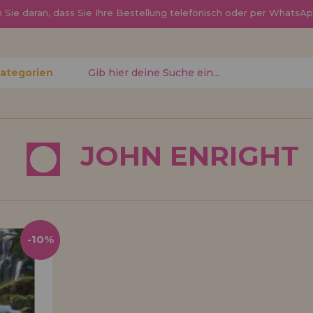
Sie daran, dass Sie Ihre Bestellung telefonisch oder per Whats
Kategorien
gessen?
JOHN ENRIGHT
Ich möchte mich re
neuer Hä
nen Sie
Sind Sie ein Profi o
-10%
, den
Ihrem Geschäft verka
ren
Sie mehr über unser
den Vertrieb.
Los gehts! Wir haben