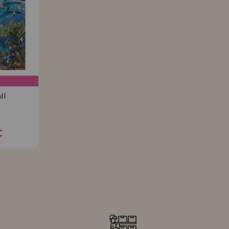
HÄNDLERREG
ll
0€
€