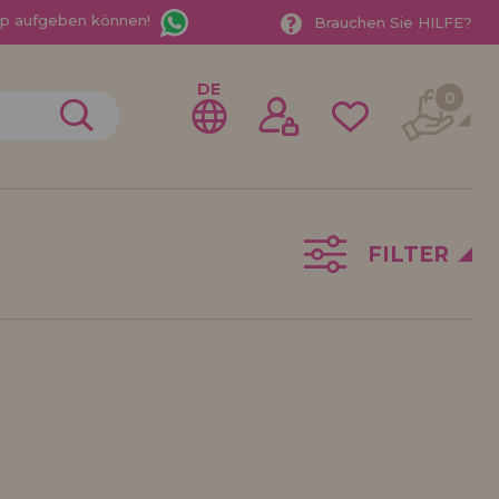
App aufgeben können!
Brauchen Sie HILFE?
DE
0
FILTER
gistrieren als
ndler
der ein Unternehmen? Möchten Sie unsere Produkte in
ufen? Registrieren Sie sich als Händler und erfahren
e Verkaufsbedingungen mit speziellen Rabatten für
 auf dich gewartet.