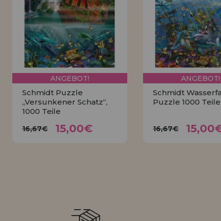
LIQUIDIÉRUNG
NEUER KUNDE
INFORMATIONEN
info@puzzleladen.de
ANGEBOT!
ANGEBOT!
Schmidt Puzzle
Schmidt Wasserfa
„Versunkener Schatz“,
Puzzle 1000 Teile
1000 Teile
15,00€
15,0
16,67€
16,67€
15,00€
15,00
16,67€
16,67€
KAUFEN
KAUFEN