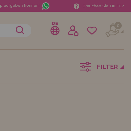
App aufgeben können!
Brauchen Sie HILFE?
DE
0
FILTER
gistrieren als
ndler
der ein Unternehmen? Möchten Sie unsere Produkte in
ufen? Registrieren Sie sich als Händler und erfahren
e Verkaufsbedingungen mit speziellen Rabatten für
 auf dich gewartet.