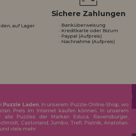
Sichere Zahlungen
· Banküberweisung
den, auf Lager
· Kreditkarte oder Bizum
· Paypal (Aufpreis)
· Nachnahme (Aufpreis)
ei
Puzzle Laden
, in unserem Puzzle-Online-Shop, wo
sten Preis im Internet kaufen können. In unserem
r alle Puzzles der Marken Educa, Ravensburger,
chmidt, Castorland, Jumbo, Trefl, Piatnik, Anatolian,
 und viele mehr.