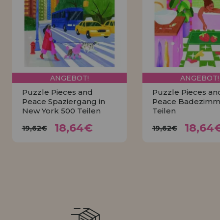
LIQUIDIÉRUNG
NEUER KUNDE
INFORMATIONEN
info@puzzleladen.de
ANGEBOT!
ANGEBOT!
Puzzle Pieces and
Puzzle Pieces an
Peace Spaziergang in
Peace Badezimm
New York 500 Teilen
Teilen
18,64€
18,6
19,62€
19,62€
18,64€
18,64
19,62€
19,62€
KAUFEN
KAUFEN