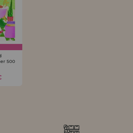
HÄNDLERREG
d
er 500
4€
€