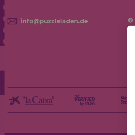
info@puzzleladen.de
NE
AK