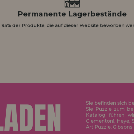
Permanente Lagerbestände
 95% der Produkte, die auf dieser Website beworben wer
Sie befinden sich b
Sie Puzzle zum be
Katalog führen wi
Clementoni, Heye, S
Art Puzzle, Gibsons