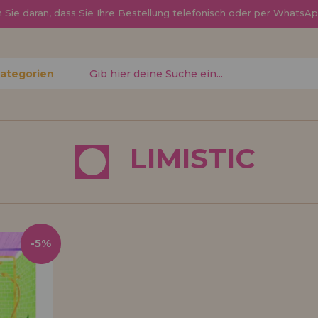
Sie daran, dass Sie Ihre Bestellung telefonisch oder per Whats
Kategorien
gessen?
LIMISTIC
Ich möchte mich re
neuer Hä
nen Sie
Sind Sie ein Profi o
-5%
, den
Ihrem Geschäft verka
ren
Sie mehr über unser
den Vertrieb.
Los gehts! Wir haben