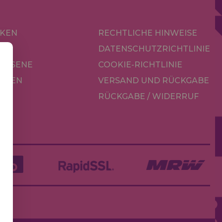
KEN
RECHTLICHE HINWEISE
R
DATENSCHUTZRICHTLINIE
CHSENE
COOKIE-RICHTLINIE
OREN
VERSAND UND RÜCKGABE
RÜCKGABE / WIDERRUF
LE