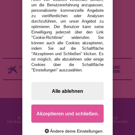
um die Benutzererfahrung anzupassen,
personalisierte kommerzielle Angebote
RECHTLICHE HINWEISE
zu veröffentlichen oder Analysen
durchzuführen, um unser Angebot zu
DATENSCHUTZRICHTLINIE
optimieren. Der Benutzer kann seine
COOKIE-RICHTLINIE
Einwilligung jederzeit über den Link
"Cookie-Richtlinie" widerrufen. Sie
VERSAND UND RÜCKGABE
können auch alle Cookies akzeptieren,
RÜCKGABE / WIDERRUF
indem Sie auf die Schaltfläche
"Akzeptieren und Schließen" klicken. Es
ist möglich, alle abzulehnen oder einige
Cookies über die Schaltfläche
"Einstellungen" auszuwählen.
Alle ablehnen
Akzeptieren und schließen.
© 2026 PuzzleLaden.de - Online-Shop für Puzzles und
Denksportaufgaben im Internet. Schnelle Lieferung in 24 Stunden
und SSL-Sicherheit
Ändere deine Einstellungen.