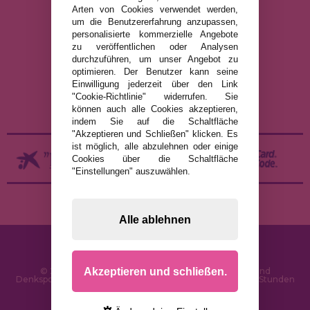
Arten von Cookies verwendet werden,
um die Benutzererfahrung anzupassen,
RECHTLICHE HINWEISE
personalisierte kommerzielle Angebote
zu veröffentlichen oder Analysen
DATENSCHUTZRICHTLINIE
durchzuführen, um unser Angebot zu
COOKIE-RICHTLINIE
optimieren. Der Benutzer kann seine
Einwilligung jederzeit über den Link
VERSAND UND RÜCKGABE
"Cookie-Richtlinie" widerrufen. Sie
RÜCKGABE / WIDERRUF
können auch alle Cookies akzeptieren,
indem Sie auf die Schaltfläche
"Akzeptieren und Schließen" klicken. Es
ist möglich, alle abzulehnen oder einige
Cookies über die Schaltfläche
"Einstellungen" auszuwählen.
Alle ablehnen
Akzeptieren und schließen.
© 2026 PuzzleLaden.de - Online-Shop für Puzzles und
Denksportaufgaben im Internet. Schnelle Lieferung in 24 Stunden
und SSL-Sicherheit