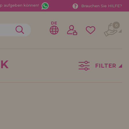
App aufgeben können!
Brauchen Sie HILFE?
DE
0
CK
FILTER
gistrieren als
ndler
der ein Unternehmen? Möchten Sie unsere Produkte in
ufen? Registrieren Sie sich als Händler und erfahren
e Verkaufsbedingungen mit speziellen Rabatten für
 auf dich gewartet.