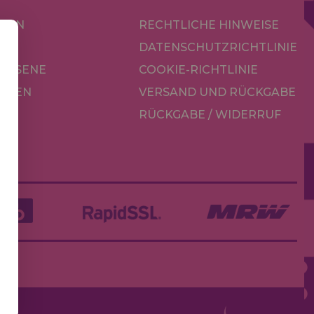
KEN
RECHTLICHE HINWEISE
R
DATENSCHUTZRICHTLINIE
CHSENE
COOKIE-RICHTLINIE
OREN
VERSAND UND RÜCKGABE
RÜCKGABE / WIDERRUF
LE