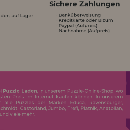
Sichere Zahlungen
· Banküberweisung
den, auf Lager
· Kreditkarte oder Bizum
· Paypal (Aufpreis)
· Nachnahme (Aufpreis)
ei
Puzzle Laden
, in unserem Puzzle-Online-Shop, wo
sten Preis im Internet kaufen können. In unserem
r alle Puzzles der Marken Educa, Ravensburger,
chmidt, Castorland, Jumbo, Trefl, Piatnik, Anatolian,
 und viele mehr.