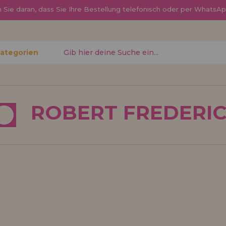
Sie daran, dass Sie Ihre Bestellung telefonisch oder per Whats
Kategorien
gessen?
ROBERT FREDERI
Ich möchte mich re
neuer Hä
nen Sie
Sind Sie ein Profi o
, den
Ihrem Geschäft verka
ren
Sie mehr über unser
den Vertrieb.
Los gehts! Wir haben