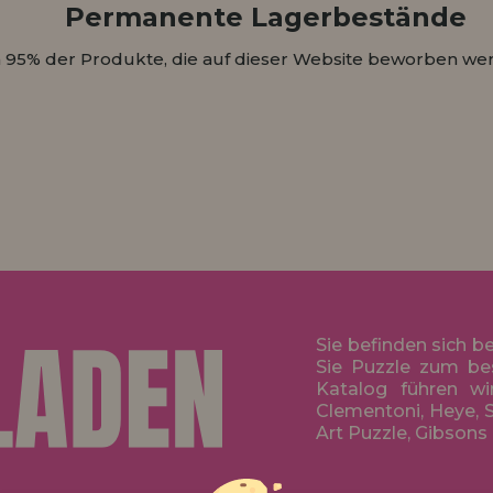
Permanente Lagerbestände
 95% der Produkte, die auf dieser Website beworben wer
Sie befinden sich b
Sie Puzzle zum be
Katalog führen wi
Clementoni, Heye, S
Art Puzzle, Gibsons