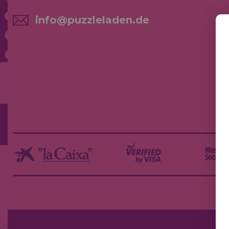
info@puzzleladen.de
NE
AK