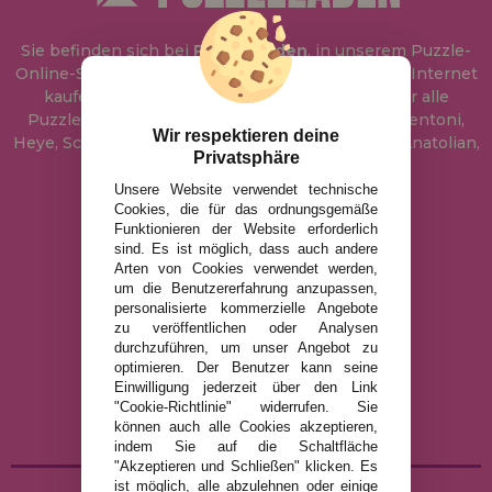
Sie befinden sich bei
Puzzle Laden
, in unserem Puzzle-
Online-Shop, wo Sie Puzzle zum besten Preis im Internet
kaufen können. In unserem Katalog führen wir alle
Puzzles der Marken Educa, Ravensburger, Clementoni,
Wir respektieren deine
Heye, Schmidt, Castorland, Jumbo, Trefl, Piatnik, Anatolian,
Privatsphäre
Art Puzzle, Gibsons und viele mehr.
Unsere Website verwendet technische
Cookies, die für das ordnungsgemäße
info@puzzleladen.de
Funktionieren der Website erforderlich
sind. Es ist möglich, dass auch andere
Arten von Cookies verwendet werden,
um die Benutzererfahrung anzupassen,
RECHTLICHE HINWEISE
personalisierte kommerzielle Angebote
zu veröffentlichen oder Analysen
DATENSCHUTZRICHTLINIE
durchzuführen, um unser Angebot zu
COOKIE-RICHTLINIE
optimieren. Der Benutzer kann seine
Einwilligung jederzeit über den Link
VERSAND UND RÜCKGABE
"Cookie-Richtlinie" widerrufen. Sie
RÜCKGABE / WIDERRUF
können auch alle Cookies akzeptieren,
indem Sie auf die Schaltfläche
"Akzeptieren und Schließen" klicken. Es
ist möglich, alle abzulehnen oder einige