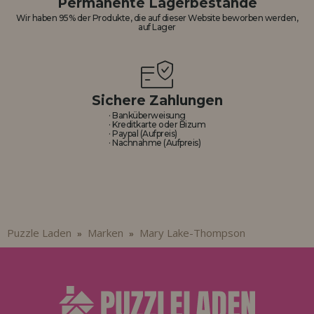
Permanente Lagerbestände
Los gehts! Wir haben auf dich gewartet.
Wir haben 95% der Produkte, die auf dieser Website beworben werden,
auf Lager
HÄNDLERREGISTRIERUNG
Sichere Zahlungen
· Banküberweisung
· Kreditkarte oder Bizum
· Paypal (Aufpreis)
· Nachnahme (Aufpreis)
Puzzle Laden
Marken
Mary Lake-Thompson
»
»