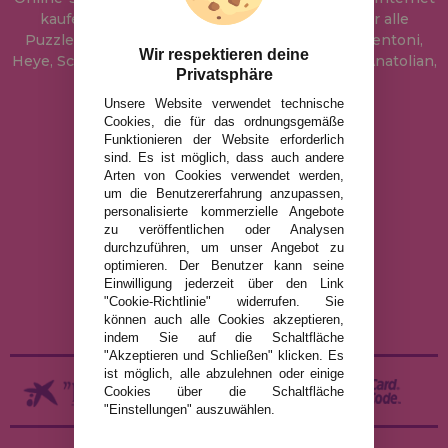
kaufen können. In unserem Katalog führen wir alle
Puzzles der Marken Educa, Ravensburger, Clementoni,
Wir respektieren deine
Heye, Schmidt, Castorland, Jumbo, Trefl, Piatnik, Anatolian,
Privatsphäre
Art Puzzle, Gibsons und viele mehr.
Unsere Website verwendet technische
Cookies, die für das ordnungsgemäße
info@puzzleladen.de
Funktionieren der Website erforderlich
sind. Es ist möglich, dass auch andere
Arten von Cookies verwendet werden,
um die Benutzererfahrung anzupassen,
RECHTLICHE HINWEISE
personalisierte kommerzielle Angebote
zu veröffentlichen oder Analysen
DATENSCHUTZRICHTLINIE
durchzuführen, um unser Angebot zu
COOKIE-RICHTLINIE
optimieren. Der Benutzer kann seine
Einwilligung jederzeit über den Link
VERSAND UND RÜCKGABE
"Cookie-Richtlinie" widerrufen. Sie
RÜCKGABE / WIDERRUF
können auch alle Cookies akzeptieren,
indem Sie auf die Schaltfläche
"Akzeptieren und Schließen" klicken. Es
ist möglich, alle abzulehnen oder einige
Cookies über die Schaltfläche
"Einstellungen" auszuwählen.