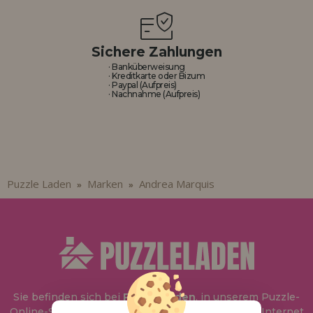
Sichere Zahlungen
· Banküberweisung
· Kreditkarte oder Bizum
· Paypal (Aufpreis)
· Nachnahme (Aufpreis)
Puzzle Laden
Marken
Andrea Marquis
»
»
Sie befinden sich bei
Puzzle Laden
, in unserem Puzzle-
Online-Shop, wo Sie Puzzle zum besten Preis im Internet