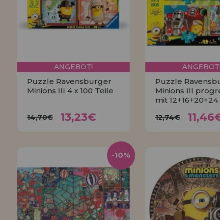
ANGEBOT!
ANGEBOT
Puzzle Ravensburger
Puzzle Ravensb
Minions III 4 x 100 Teile
Minions III progr
mit 12+16+20+24
13,23€
11,4
14,70€
12,74€
13,23€
11,46
14,70€
12,74€
KAUFEN
KAUFEN
-10%