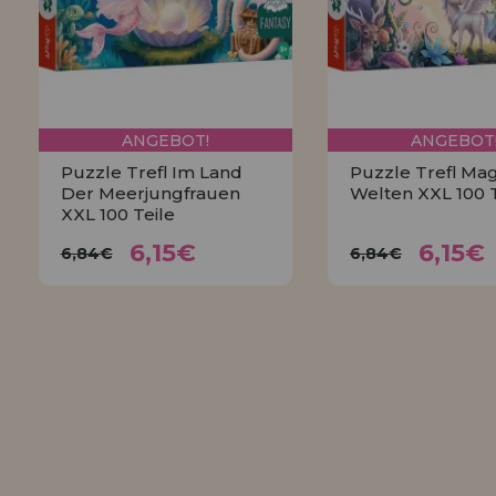
ANGEBOT!
ANGEBOT
Puzzle Trefl Im Land
Puzzle Trefl Ma
Der Meerjungfrauen
Welten XXL 100 T
XXL 100 Teile
6,15€
6,15
6,84€
6,84€
6,15€
6,15€
6,84€
6,84€
KAUFEN
KAUFEN