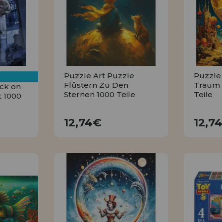
HÄNDLERREG
Puzzle Art Puzzle
Puzzle
Flüstern Zu Den
Traum
ack on
Sternen 1000 Teile
Teile
t 1000
12,74€
12,74€
12,7
KAUFEN