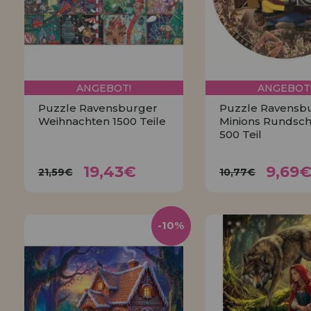
ANGEBOT!
ANGEBOT
Puzzle Ravensburger
Puzzle Ravensb
Weihnachten 1500 Teile
Minions Rundsch
500 Teil
19,43€
9,6
21,59€
10,77€
19,43€
9,69
21,59€
10,77€
KAUFEN
KAUFEN
-10%