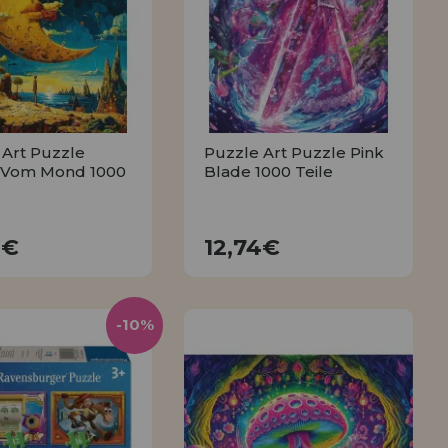
ISTRIERUNG
 Art Puzzle
Puzzle Art Puzzle Pink
 Vom Mond 1000
Blade 1000 Teile
12,74€
12,74€
4€
12,74€
KAUFEN
KAUFEN
-10%