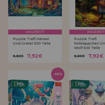
ANGEBOT!
ANGEBOT
Puzzle Trefl Hänsel
Puzzle Trefl
Und Gretel 500 Teile
Rotkäppchen Un
Wolf 500 Teile
7,92€
7,9
8,80€
8,80€
7,92€
7,92€
8,80€
8,80€
KAUFEN
KAUFEN
-10%