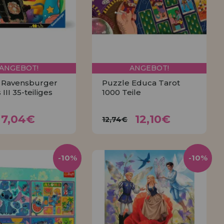
ANGEBOT!
ANGEBOT!
 Ravensburger
Puzzle Educa Tarot
III 35-teiliges
1000 Teile
7,04€
12,10€
,82€
12,74€
7,04€
12,10€
12,74€
KAUFEN
KAUFEN
-10%
-10%