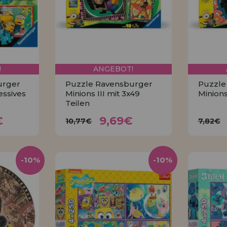
!
ANGEBOT!
urger
Puzzle Ravensburger
Puzzle
essives
Minions III mit 3x49
Minions 
Teilen
6€
9,69€
10,77€
7
€
9,69€
10,77€
7,82€
KAUFEN
-10%
-10%