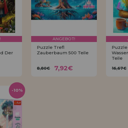
!
ANGEBOT!
Puzzle Trefl
Puzzle
d Der
Zauberbaum 500 Teile
Wasser
Teile
2€
7,92€
8,80€
16
7,92€
8,80€
16,67€
KAUFEN
-10%