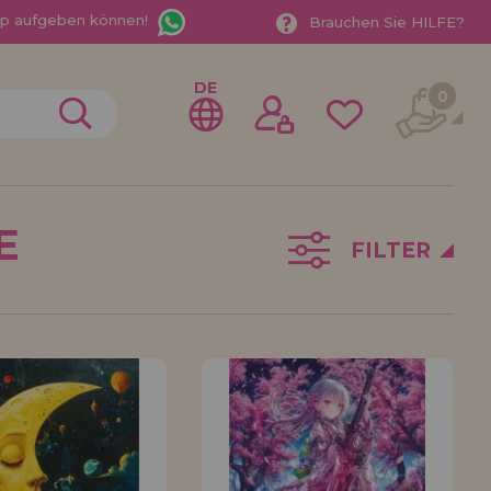
App aufgeben können!
Brauchen Sie HILFE?
DE
0
E
FILTER
gistrieren als
ndler
der ein Unternehmen? Möchten Sie unsere Produkte in
ufen? Registrieren Sie sich als Händler und erfahren
e Verkaufsbedingungen mit speziellen Rabatten für
 auf dich gewartet.