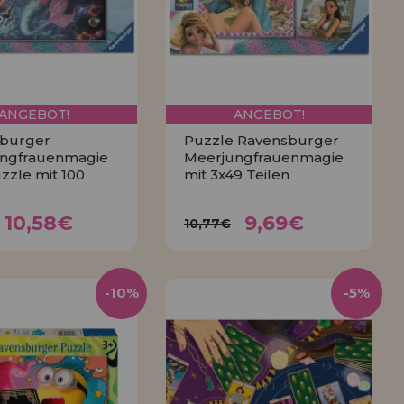
ANGEBOT!
ANGEBOT!
burger
Puzzle Ravensburger
ngfrauenmagie
Meerjungfrauenmagie
zzle mit 100
mit 3x49 Teilen
10,58€
9,69€
,75€
10,77€
10,58€
9,69€
10,77€
KAUFEN
KAUFEN
-10%
-5%