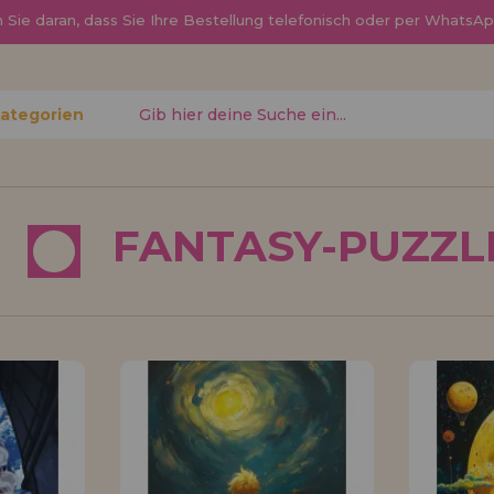
Sie daran, dass Sie Ihre Bestellung telefonisch oder per Whats
Kategorien
gessen?
FANTASY-PUZZL
Ich möchte mich re
neuer Hä
nen Sie
Sind Sie ein Profi o
, den
Ihrem Geschäft verka
ren
Sie mehr über unser
den Vertrieb.
Los gehts! Wir haben