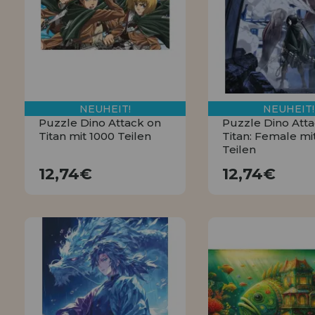
LIQUIDIÉRUNG
NEUER KUNDE
INFORMATIONEN
info@puzzleladen.de
NEUHEIT!
NEUHEIT!
Puzzle Dino Attack on
Puzzle Dino Att
Titan mit 1000 Teilen
Titan: Female mi
Teilen
12,74€
12,74€
12,74€
12,74€
KAUFEN
KAUFEN