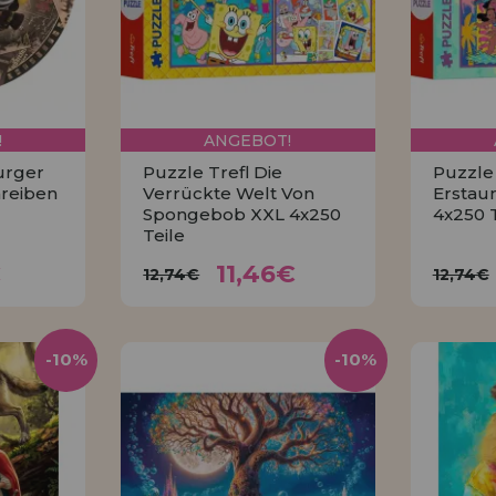
!
ANGEBOT!
urger
Puzzle Trefl Die
Puzzle 
reiben
Verrückte Welt Von
Erstaun
Spongebob XXL 4x250
4x250 T
Teile
9€
11,46€
12,74€
12
€
11,46€
12,74€
12,74€
KAUFEN
-10%
-10%