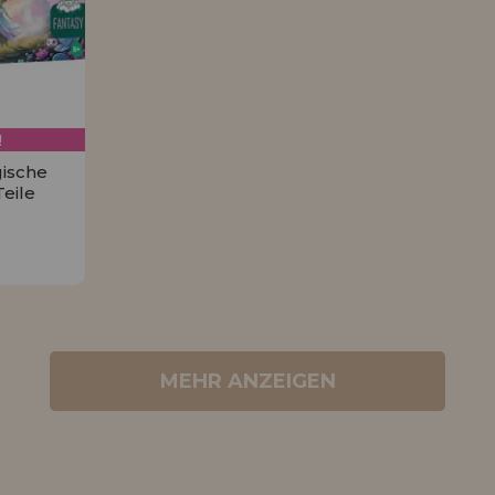
!
gische
eile
€
MEHR ANZEIGEN