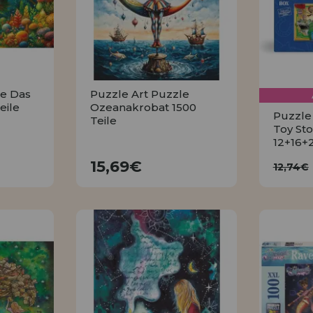
le Das
Puzzle Art Puzzle
eile
Ozeanakrobat 1500
Puzzle
Teile
Toy Sto
12+16+
15,69€
12
15,69€
12,74€
KAUFEN