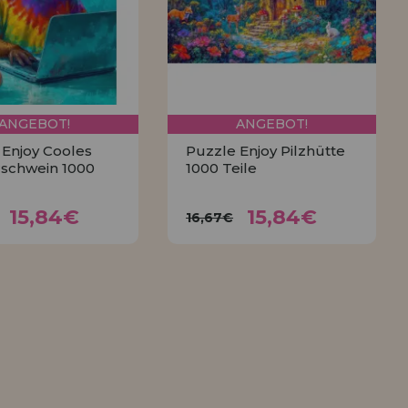
ANGEBOT!
ANGEBOT!
 Enjoy Cooles
Puzzle Enjoy Pilzhütte
schwein 1000
1000 Teile
15,84€
15,84€
,67€
16,67€
15,84€
15,84€
16,67€
KAUFEN
KAUFEN