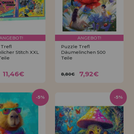
ANGEBOT!
ANGEBOT!
Trefl
Puzzle Trefl
licher Stitch XXL
Däumelinchen 500
eile
Teile
11,46€
7,92€
,74€
8,80€
11,46€
7,92€
8,80€
KAUFEN
KAUFEN
-5%
-5%