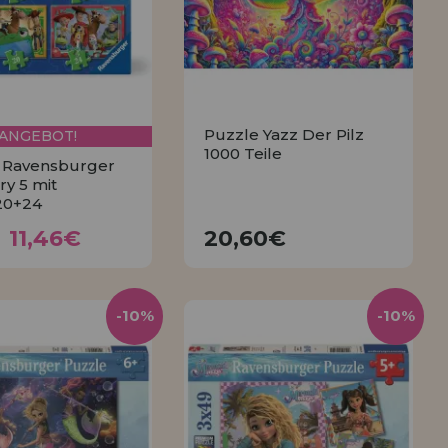
Puzzle Yazz Der Pilz
ANGEBOT!
1000 Teile
 Ravensburger
ry 5 mit
20+24
11,46€
20,60€
,74€
11,46€
20,60€
KAUFEN
KAUFEN
-10%
-10%