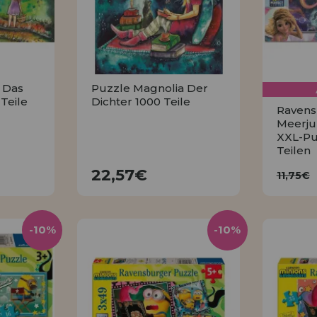
 Das
Puzzle Magnolia Der
Teile
Dichter 1000 Teile
Ravens
Meerju
XXL-Pu
Teilen
22,57€
11
22,57€
11,75€
KAUFEN
-10%
-10%