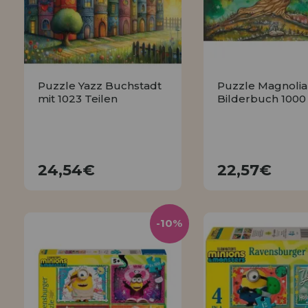
Puzzle Yazz Buchstadt
Puzzle Magnolia
mit 1023 Teilen
Bilderbuch 1000 
24,54€
22,57€
24,54€
22,57€
KAUFEN
KAUFEN
-10%