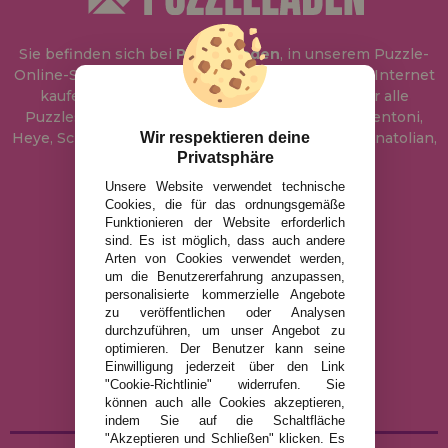
Sie befinden sich bei
Puzzle Laden
, in unserem Puzzle-
Online-Shop, wo Sie Puzzle zum besten Preis im Internet
kaufen können. In unserem Katalog führen wir alle
Puzzles der Marken Educa, Ravensburger, Clementoni,
Heye, Schmidt, Castorland, Jumbo, Trefl, Piatnik, Anatolian,
Wir respektieren deine
Privatsphäre
Art Puzzle, Gibsons und viele mehr.
Unsere Website verwendet technische
Cookies, die für das ordnungsgemäße
info@puzzleladen.de
Funktionieren der Website erforderlich
sind. Es ist möglich, dass auch andere
Arten von Cookies verwendet werden,
um die Benutzererfahrung anzupassen,
RECHTLICHE HINWEISE
personalisierte kommerzielle Angebote
DATENSCHUTZRICHTLINIE
zu veröffentlichen oder Analysen
durchzuführen, um unser Angebot zu
COOKIE-RICHTLINIE
optimieren. Der Benutzer kann seine
VERSAND UND RÜCKGABE
Einwilligung jederzeit über den Link
"Cookie-Richtlinie" widerrufen. Sie
RÜCKGABE / WIDERRUF
können auch alle Cookies akzeptieren,
indem Sie auf die Schaltfläche
"Akzeptieren und Schließen" klicken. Es