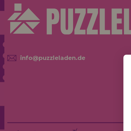
info@puzzleladen.de
NE
AK