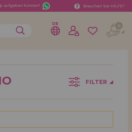
App aufgeben können!
Brauchen Sie HILFE?
DE
0
gistrieren als
IO
ndler
FILTER
der ein Unternehmen? Möchten Sie unsere Produkte in
ufen? Registrieren Sie sich als Händler und erfahren
e Verkaufsbedingungen mit speziellen Rabatten für
 auf dich gewartet.