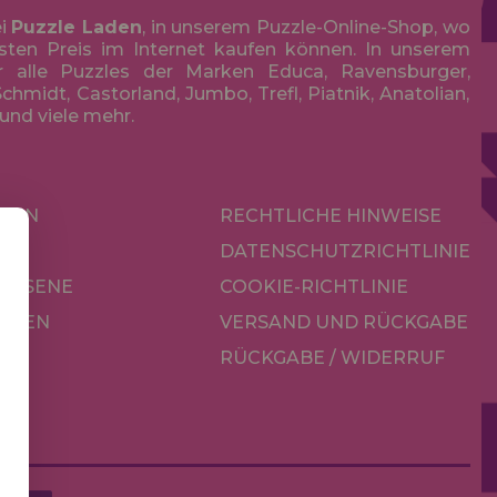
ei
Puzzle Laden
, in unserem Puzzle-Online-Shop, wo
sten Preis im Internet kaufen können. In unserem
r alle Puzzles der Marken Educa, Ravensburger,
chmidt, Castorland, Jumbo, Trefl, Piatnik, Anatolian,
 und viele mehr.
KEN
RECHTLICHE HINWEISE
R
DATENSCHUTZRICHTLINIE
CHSENE
COOKIE-RICHTLINIE
OREN
VERSAND UND RÜCKGABE
RÜCKGABE / WIDERRUF
LE