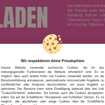
Sie befinden sich b
Sie Puzzle zum be
Katalog führen wi
Clementoni, Heye, S
Art Puzzle, Gibsons
HILFE
NACH MAR
FÜR KINDE
UHEITEN
FÜR ERWA
Wir respektieren deine Privatsphäre
TIONEN UND ANGEBOTE
NACH AUT
Unsere Website verwendet technische Cookies, die für das
ordnungsgemäße Funktionieren der Website erforderlich sind. Es ist
ZUBEHÖR
möglich, dass auch andere Arten von Cookies verwendet werden, um die
Benutzererfahrung anzupassen, personalisierte kommerzielle Angebote zu
BRETTSPIE
veröffentlichen oder Analysen durchzuführen, um unser Angebot zu
optimieren. Der Benutzer kann seine Einwilligung jederzeit über den Link
"Cookie-Richtlinie" widerrufen. Sie können auch alle Cookies akzeptieren,
indem Sie auf die Schaltfläche "Akzeptieren und Schließen" klicken. Es ist
möglich, alle abzulehnen oder einige Cookies über die Schaltfläche