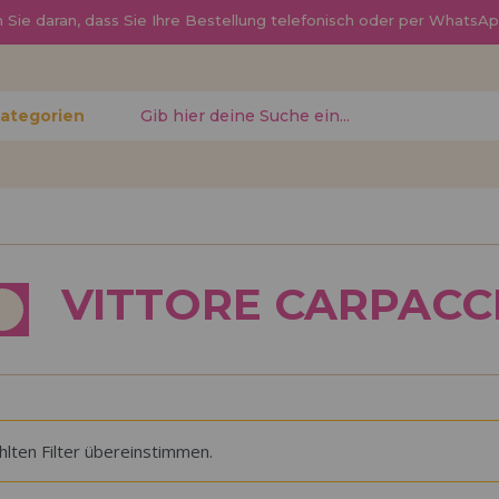
Sie daran, dass Sie Ihre Bestellung telefonisch oder per Whats
Kategorien
gessen?
Ich möchte mich re
VITTORE CARPACC
neuer Hä
nen Sie
Sind Sie ein Profi o
, den
Ihrem Geschäft verka
ren
Sie mehr über unser
den Vertrieb.
lten Filter übereinstimmen.
Los gehts! Wir haben