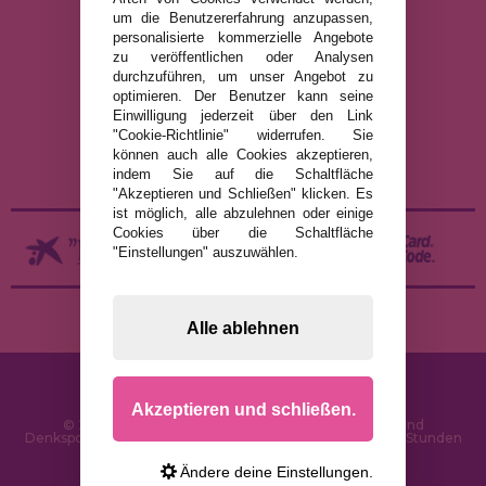
um die Benutzererfahrung anzupassen,
personalisierte kommerzielle Angebote
RECHTLICHE HINWEISE
zu veröffentlichen oder Analysen
durchzuführen, um unser Angebot zu
DATENSCHUTZRICHTLINIE
optimieren. Der Benutzer kann seine
COOKIE-RICHTLINIE
Einwilligung jederzeit über den Link
"Cookie-Richtlinie" widerrufen. Sie
VERSAND UND RÜCKGABE
können auch alle Cookies akzeptieren,
RÜCKGABE / WIDERRUF
indem Sie auf die Schaltfläche
"Akzeptieren und Schließen" klicken. Es
ist möglich, alle abzulehnen oder einige
Cookies über die Schaltfläche
"Einstellungen" auszuwählen.
Alle ablehnen
Akzeptieren und schließen.
© 2026 PuzzleLaden.de - Online-Shop für Puzzles und
Denksportaufgaben im Internet. Schnelle Lieferung in 24 Stunden
und SSL-Sicherheit
Ändere deine Einstellungen.