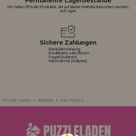
Permanente Lagerbestände
Los gehts! Wir haben auf dich gewartet.
Wir haben 95% der Produkte, die auf dieser Website beworben werden,
auf Lager
HÄNDLERREGISTRIERUNG
Sichere Zahlungen
· Banküberweisung
· Kreditkarte oder Bizum
· Paypal (Aufpreis)
· Nachnahme (Aufpreis)
Puzzle Laden
Marken
Kat Fedora
»
»