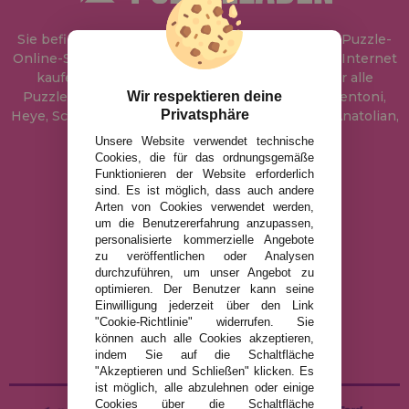
Sie befinden sich bei
Puzzle Laden
, in unserem Puzzle-
Online-Shop, wo Sie Puzzle zum besten Preis im Internet
kaufen können. In unserem Katalog führen wir alle
Wir respektieren deine
Puzzles der Marken Educa, Ravensburger, Clementoni,
Privatsphäre
Heye, Schmidt, Castorland, Jumbo, Trefl, Piatnik, Anatolian,
Art Puzzle, Gibsons und viele mehr.
Unsere Website verwendet technische
Cookies, die für das ordnungsgemäße
Funktionieren der Website erforderlich
info@puzzleladen.de
sind. Es ist möglich, dass auch andere
Arten von Cookies verwendet werden,
um die Benutzererfahrung anzupassen,
personalisierte kommerzielle Angebote
RECHTLICHE HINWEISE
zu veröffentlichen oder Analysen
durchzuführen, um unser Angebot zu
DATENSCHUTZRICHTLINIE
optimieren. Der Benutzer kann seine
COOKIE-RICHTLINIE
Einwilligung jederzeit über den Link
"Cookie-Richtlinie" widerrufen. Sie
VERSAND UND RÜCKGABE
können auch alle Cookies akzeptieren,
RÜCKGABE / WIDERRUF
indem Sie auf die Schaltfläche
"Akzeptieren und Schließen" klicken. Es
ist möglich, alle abzulehnen oder einige
Cookies über die Schaltfläche