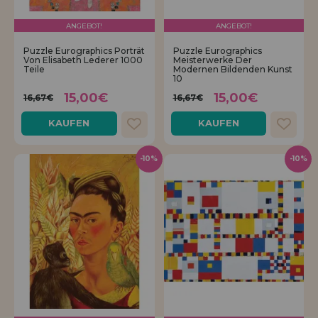
ANGEBOT!
ANGEBOT!
Puzzle Eurographics Porträt
Puzzle Eurographics
Von Elisabeth Lederer 1000
Meisterwerke Der
Teile
Modernen Bildenden Kunst
10
15,00€
15,00€
16,67€
16,67€
KAUFEN
KAUFEN
-10%
-10%