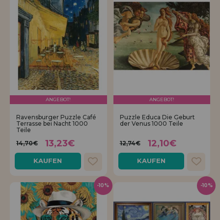
ANGEBOT!
ANGEBOT!
Ravensburger Puzzle Café
Puzzle Educa Die Geburt
Terrasse bei Nacht 1000
der Venus 1000 Teile
Teile
13,23€
12,10€
14,70€
12,74€
KAUFEN
KAUFEN
-10%
-10%