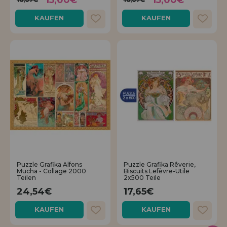
15,00€
15,00€
KAUFEN
KAUFEN
Puzzle Grafika Alfons
Puzzle Grafika Rêverie,
Mucha - Collage 2000
Biscuits Lefèvre-Utile
Teilen
2x500 Teile
24,54€
17,65€
KAUFEN
KAUFEN