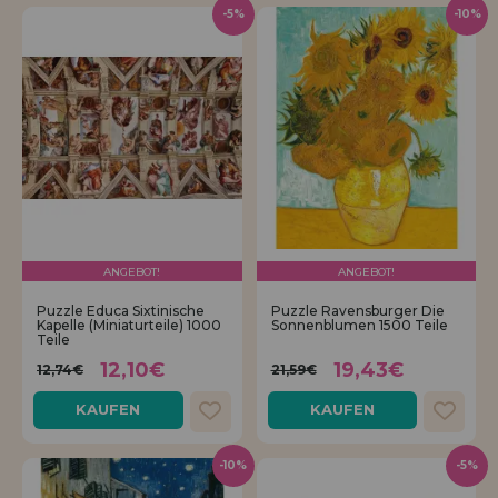
-5%
-10%
ANGEBOT!
ANGEBOT!
Puzzle Educa Sixtinische
Puzzle Ravensburger Die
Kapelle (Miniaturteile) 1000
Sonnenblumen 1500 Teile
Teile
12,10€
19,43€
12,74€
21,59€
KAUFEN
KAUFEN
-10%
-5%