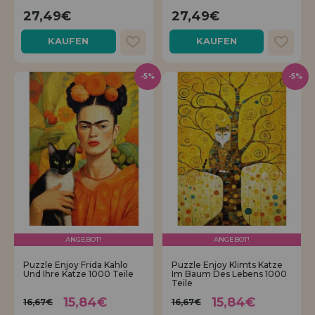
27,49€
27,49€
KAUFEN
KAUFEN
-5%
-5%
ANGEBOT!
ANGEBOT!
Puzzle Enjoy Frida Kahlo
Puzzle Enjoy Klimts Katze
Und Ihre Katze 1000 Teile
Im Baum Des Lebens 1000
Teile
15,84€
15,84€
16,67€
16,67€