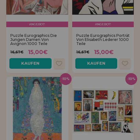
ANGEBOT!
ANGEBOT!
Puzzle Eurographics Die
Puzzle Eurographics Porträt
Jungen Damen Von
Von Elisabeth Lederer 1000
Avignon 1000 Teile
Teile
15,00€
15,00€
16,67€
16,67€
KAUFEN
KAUFEN
-10%
-10%