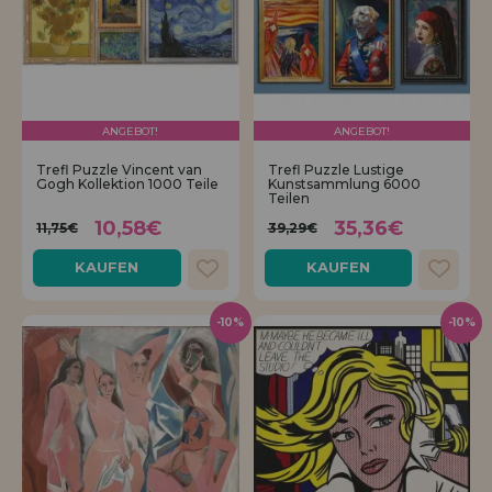
ANGEBOT!
ANGEBOT!
Trefl Puzzle Vincent van
Trefl Puzzle Lustige
Gogh Kollektion 1000 Teile
Kunstsammlung 6000
Teilen
10,58€
35,36€
11,75€
39,29€
KAUFEN
KAUFEN
-10%
-10%