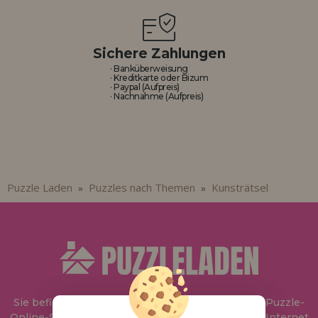
Sichere Zahlungen
· Banküberweisung
· Kreditkarte oder Bizum
· Paypal (Aufpreis)
· Nachnahme (Aufpreis)
Puzzle Laden
Puzzles nach Themen
Kunsträtsel
»
»
Sie befinden sich bei
Puzzle Laden
, in unserem Puzzle-
Online-Shop, wo Sie Puzzle zum besten Preis im Internet