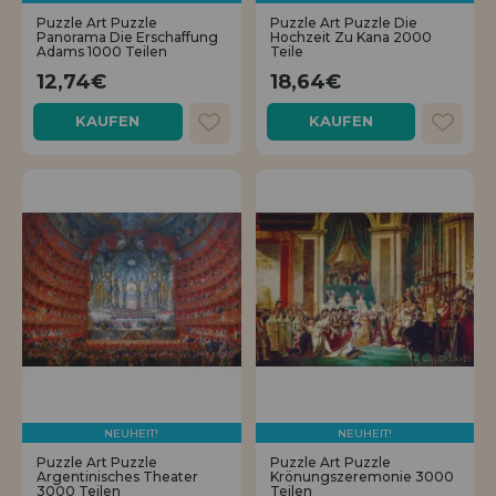
Los gehts! Wir haben auf dich gewartet.
Puzzle Art Puzzle
Puzzle Art Puzzle Die
Panorama Die Erschaffung
Hochzeit Zu Kana 2000
Adams 1000 Teilen
Teile
HÄNDLERREGISTRIERUNG
12,74€
18,64€
KAUFEN
KAUFEN
NEUHEIT!
NEUHEIT!
Puzzle Art Puzzle
Puzzle Art Puzzle
Argentinisches Theater
Krönungszeremonie 3000
3000 Teilen
Teilen