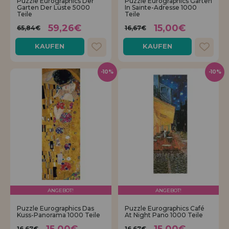
Puzzle Eurographics Der
Puzzle Eurographics Garten
Garten Der Lüste 5000
In Sainte-Adresse 1000
Teile
Teile
59,26€
15,00€
65,84€
16,67€
KAUFEN
KAUFEN
-10%
-10%
ANGEBOT!
ANGEBOT!
Puzzle Eurographics Das
Puzzle Eurographics Café
Kuss-Panorama 1000 Teile
At Night Pano 1000 Teile
16,67€
16,67€