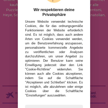
kaufen können. In unserem Katalog führen wir alle
Puzzles der Marken Educa, Ravensburger, Clementoni,
Wir respektieren deine
Privatsphäre
Heye, Schmidt, Castorland, Jumbo, Trefl, Piatnik, Anatolian,
Art Puzzle, Gibsons und viele mehr.
Unsere Website verwendet technische
Cookies, die für das ordnungsgemäße
Funktionieren der Website erforderlich
info@puzzleladen.de
sind. Es ist möglich, dass auch andere
Arten von Cookies verwendet werden,
um die Benutzererfahrung anzupassen,
personalisierte kommerzielle Angebote
RECHTLICHE HINWEISE
zu veröffentlichen oder Analysen
durchzuführen, um unser Angebot zu
DATENSCHUTZRICHTLINIE
optimieren. Der Benutzer kann seine
COOKIE-RICHTLINIE
Einwilligung jederzeit über den Link
"Cookie-Richtlinie" widerrufen. Sie
VERSAND UND RÜCKGABE
können auch alle Cookies akzeptieren,
RÜCKGABE / WIDERRUF
indem Sie auf die Schaltfläche
"Akzeptieren und Schließen" klicken. Es
ist möglich, alle abzulehnen oder einige
Cookies über die Schaltfläche
"Einstellungen" auszuwählen.