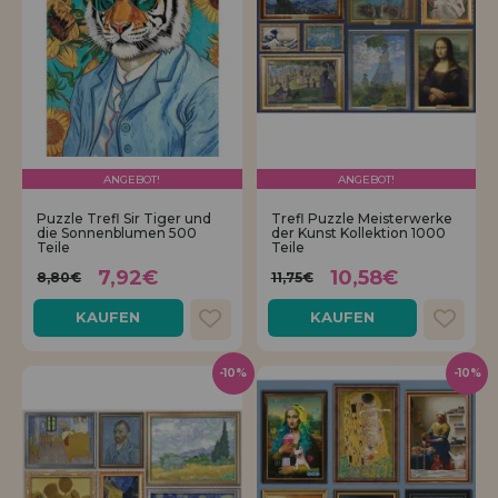
ANGEBOT!
ANGEBOT!
Puzzle Trefl Sir Tiger und
Trefl Puzzle Meisterwerke
die Sonnenblumen 500
der Kunst Kollektion 1000
Teile
Teile
7,92€
10,58€
8,80€
11,75€
KAUFEN
KAUFEN
-10%
-10%