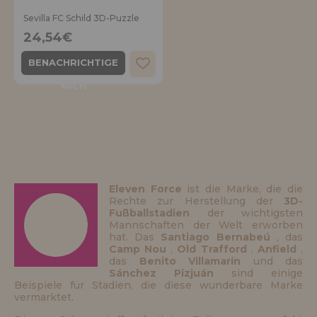
Ich möchte mich registrieren als
neuer Kunde
Sevilla FC Schild 3D-Puzzle
LIQUIDIÉRUNG
24,54€
Wenn Sie ein Konto auf puzzleladen.de erstellen, können Sie Ihre
BENACHRICHTIGE
Einkäufe schnell in unserem Online-Shop tätigen, den Status Ihrer
INFORMATIONEN
Bestellungen überprüfen und Ihre früheren Transaktionen einsehen.
MICH
info@puzzleladen.de
Los gehts! Wir haben auf dich gewartet.
NEUER KUNDE
Eleven Force
ist die Marke, die die
Rechte zur Herstellung der
3D-
Fußballstadien
der wichtigsten
Ich möchte mich registrieren als
Mannschaften der Welt erworben
neuer Händler
hat. Das
Santiago Bernabeú
, das
Camp Nou
,
Old Trafford
,
Anfield
,
das
Benito Villamarín
und das
Sánchez Pizjuán
sind einige
Sind Sie ein Profi oder ein Unternehmen? Möchten Sie unsere
Produkte in Ihrem Geschäft verkaufen? Registrieren Sie sich als
Beispiele für Stadien, die diese wunderbare Marke
Händler und erfahren Sie mehr über unsere Verkaufsbedingungen
vermarktet.
mit speziellen Rabatten für den Vertrieb.