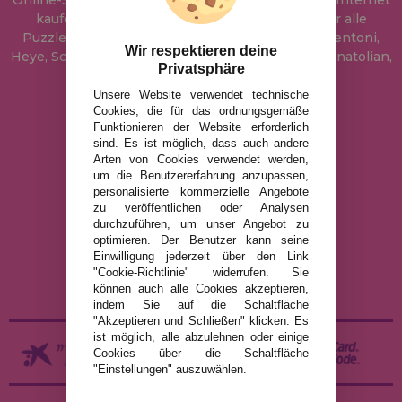
Online-Shop, wo Sie Puzzle zum besten Preis im Internet
kaufen können. In unserem Katalog führen wir alle
Puzzles der Marken Educa, Ravensburger, Clementoni,
Wir respektieren deine
Heye, Schmidt, Castorland, Jumbo, Trefl, Piatnik, Anatolian,
Privatsphäre
Art Puzzle, Gibsons und viele mehr.
Unsere Website verwendet technische
Cookies, die für das ordnungsgemäße
info@puzzleladen.de
Funktionieren der Website erforderlich
sind. Es ist möglich, dass auch andere
Arten von Cookies verwendet werden,
um die Benutzererfahrung anzupassen,
RECHTLICHE HINWEISE
personalisierte kommerzielle Angebote
zu veröffentlichen oder Analysen
DATENSCHUTZRICHTLINIE
durchzuführen, um unser Angebot zu
COOKIE-RICHTLINIE
optimieren. Der Benutzer kann seine
Einwilligung jederzeit über den Link
VERSAND UND RÜCKGABE
"Cookie-Richtlinie" widerrufen. Sie
RÜCKGABE / WIDERRUF
können auch alle Cookies akzeptieren,
indem Sie auf die Schaltfläche
"Akzeptieren und Schließen" klicken. Es
ist möglich, alle abzulehnen oder einige
Cookies über die Schaltfläche
"Einstellungen" auszuwählen.