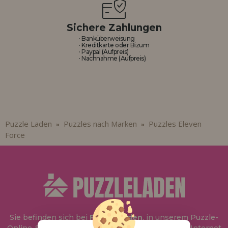
Sichere Zahlungen
· Banküberweisung
· Kreditkarte oder Bizum
· Paypal (Aufpreis)
· Nachnahme (Aufpreis)
Puzzle Laden
Puzzles nach Marken
Puzzles Eleven
»
»
Force
Sie befinden sich bei
Puzzle Laden
, in unserem Puzzle-