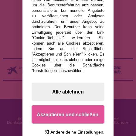
um die Benutzererfahrung anzupassen,
personalisierte kommerzielle Angebote
RECHTLICHE HINWEISE
zu veröffentlichen oder Analysen
durchzuführen, um unser Angebot zu
DATENSCHUTZRICHTLINIE
optimieren. Der Benutzer kann seine
COOKIE-RICHTLINIE
Einwilligung jederzeit über den Link
"Cookie-Richtlinie" widerrufen. Sie
VERSAND UND RÜCKGABE
können auch alle Cookies akzeptieren,
RÜCKGABE / WIDERRUF
indem Sie auf die Schaltfläche
"Akzeptieren und Schließen" klicken. Es
ist möglich, alle abzulehnen oder einige
Cookies über die Schaltfläche
"Einstellungen" auszuwählen.
Alle ablehnen
Akzeptieren und schließen.
© 2026 PuzzleLaden.de - Online-Shop für Puzzles und
Denksportaufgaben im Internet. Schnelle Lieferung in 24 Stunden
und SSL-Sicherheit
Ändere deine Einstellungen.