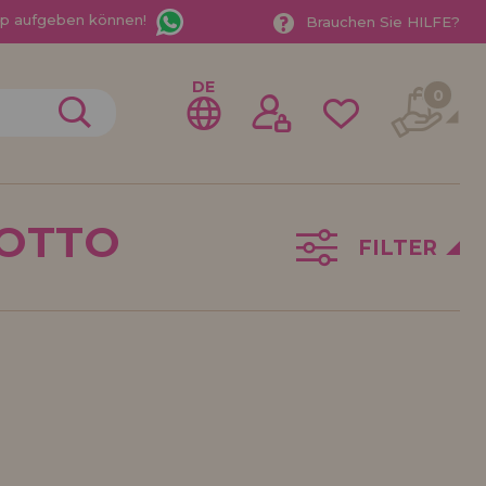
App aufgeben können!
Brauchen Sie HILFE?
DE
0
 OTTO
FILTER
gistrieren als
ndler
der ein Unternehmen? Möchten Sie unsere Produkte in
ufen? Registrieren Sie sich als Händler und erfahren
e Verkaufsbedingungen mit speziellen Rabatten für
 auf dich gewartet.