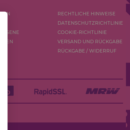
KEN
RECHTLICHE HINWEISE
R
DATENSCHUTZRICHTLINIE
CHSENE
COOKIE-RICHTLINIE
OREN
VERSAND UND RÜCKGABE
RÜCKGABE / WIDERRUF
LE