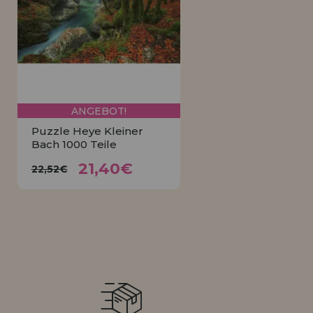
LIQUIDIÉRUNG
NEUER KUNDE
INFORMATIONEN
info@puzzleladen.de
ANGEBOT!
Puzzle Heye Kleiner
Bach 1000 Teile
21,40€
22,52€
21,40€
22,52€
KAUFEN