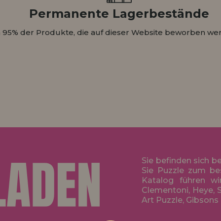
Permanente Lagerbestände
 95% der Produkte, die auf dieser Website beworben wer
Sie befinden sich b
Sie Puzzle zum be
Katalog führen wi
Clementoni, Heye, S
Art Puzzle, Gibsons