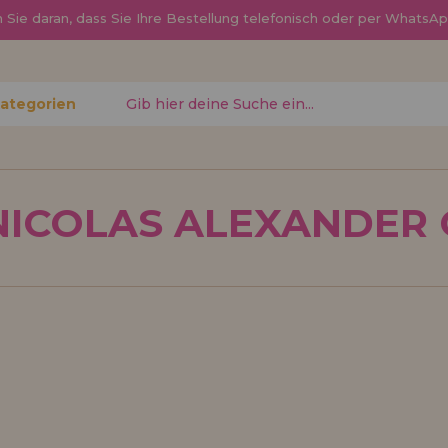
Sie daran, dass Sie Ihre Bestellung telefonisch oder per Whats
Kategorien
gessen?
NICOLAS ALEXANDER
Ich möchte mich re
neuer Hä
nen Sie
Sind Sie ein Profi o
, den
Ihrem Geschäft verka
ren
Sie mehr über unser
den Vertrieb.
Los gehts! Wir haben