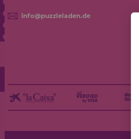
info@puzzleladen.de
NE
AK