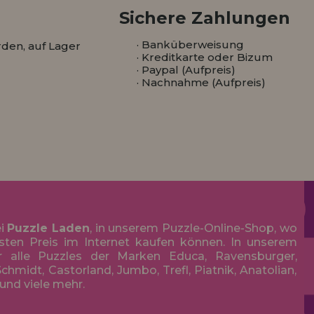
Sichere Zahlungen
· Banküberweisung
den, auf Lager
· Kreditkarte oder Bizum
· Paypal (Aufpreis)
· Nachnahme (Aufpreis)
ei
Puzzle Laden
, in unserem Puzzle-Online-Shop, wo
sten Preis im Internet kaufen können. In unserem
r alle Puzzles der Marken Educa, Ravensburger,
chmidt, Castorland, Jumbo, Trefl, Piatnik, Anatolian,
 und viele mehr.