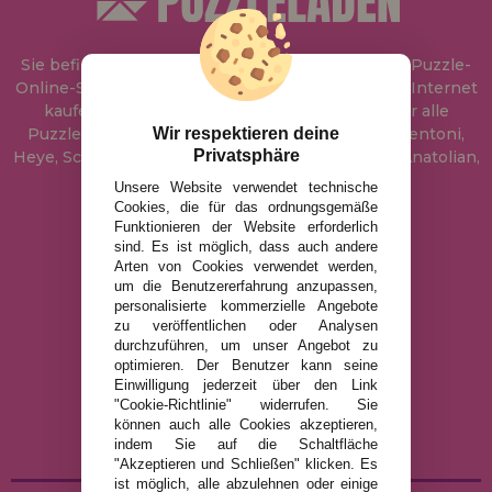
Sie befinden sich bei
Puzzle Laden
, in unserem Puzzle-
Online-Shop, wo Sie Puzzle zum besten Preis im Internet
kaufen können. In unserem Katalog führen wir alle
Wir respektieren deine
Puzzles der Marken Educa, Ravensburger, Clementoni,
Privatsphäre
Heye, Schmidt, Castorland, Jumbo, Trefl, Piatnik, Anatolian,
Art Puzzle, Gibsons und viele mehr.
Unsere Website verwendet technische
Cookies, die für das ordnungsgemäße
Funktionieren der Website erforderlich
info@puzzleladen.de
sind. Es ist möglich, dass auch andere
Arten von Cookies verwendet werden,
um die Benutzererfahrung anzupassen,
personalisierte kommerzielle Angebote
RECHTLICHE HINWEISE
zu veröffentlichen oder Analysen
durchzuführen, um unser Angebot zu
DATENSCHUTZRICHTLINIE
optimieren. Der Benutzer kann seine
COOKIE-RICHTLINIE
Einwilligung jederzeit über den Link
"Cookie-Richtlinie" widerrufen. Sie
VERSAND UND RÜCKGABE
können auch alle Cookies akzeptieren,
RÜCKGABE / WIDERRUF
indem Sie auf die Schaltfläche
"Akzeptieren und Schließen" klicken. Es
ist möglich, alle abzulehnen oder einige