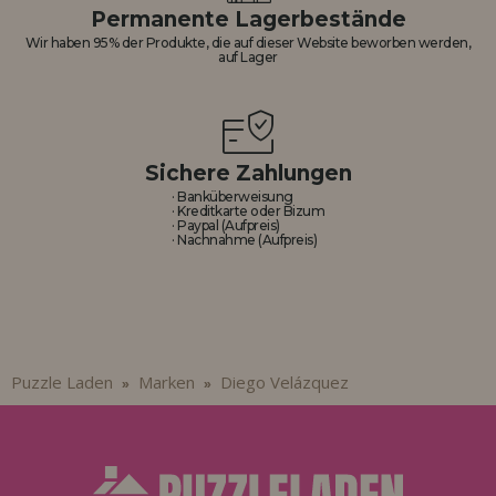
Los gehts! Wir haben auf dich gewartet.
Permanente Lagerbestände
Wir haben 95% der Produkte, die auf dieser Website beworben werden,
HÄNDLERREGISTRIERUNG
auf Lager
Sichere Zahlungen
· Banküberweisung
· Kreditkarte oder Bizum
· Paypal (Aufpreis)
· Nachnahme (Aufpreis)
Puzzle Laden
Marken
Diego Velázquez
»
»