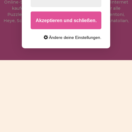
Online-Shop, wo Sie Puzzle zum besten Preis im Internet
kaufen können. In unserem Katalog führen wir alle
Puzzles der Marken Educa, Ravensburger, Clementoni,
Akzeptieren und schließen.
Heye, Schmidt, Castorland, Jumbo, Trefl, Piatnik, Anatolian,
Art Puzzle, Gibsons und viele mehr.
Ändere deine Einstellungen.
info@puzzleladen.de
RECHTLICHE HINWEISE
DATENSCHUTZRICHTLINIE
COOKIE-RICHTLINIE
VERSAND UND RÜCKGABE
RÜCKGABE / WIDERRUF