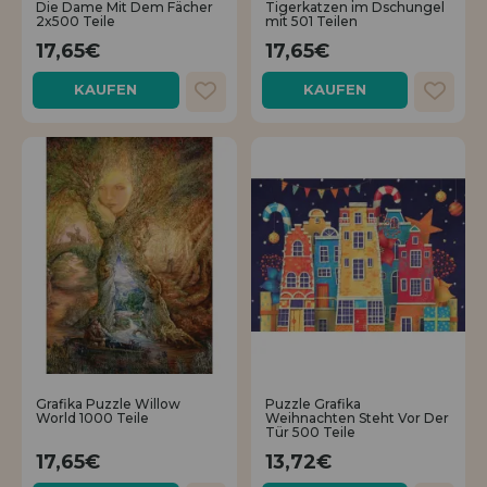
Die Dame Mit Dem Fächer
Tigerkatzen im Dschungel
Los gehts! Wir haben auf dich gewartet.
2x500 Teile
mit 501 Teilen
17,65€
17,65€
HÄNDLERREGISTRIERUNG
KAUFEN
KAUFEN
Grafika Puzzle Willow
Puzzle Grafika
World 1000 Teile
Weihnachten Steht Vor Der
Tür 500 Teile
17,65€
13,72€