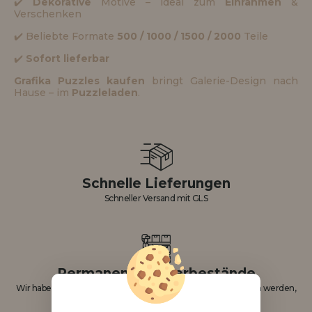
✔️
Dekorative
Motive – ideal zum
Einrahmen
&
Verschenken
✔️ Beliebte Formate
500 / 1000 / 1500 / 2000
Teile
✔️
Sofort lieferbar
Grafika Puzzles kaufen
bringt Galerie-Design nach
Hause – im
Puzzleladen
.
Schnelle Lieferungen
Schneller Versand mit GLS
Permanente Lagerbestände
Wir haben 95% der Produkte, die auf dieser Website beworben werden,
auf Lager