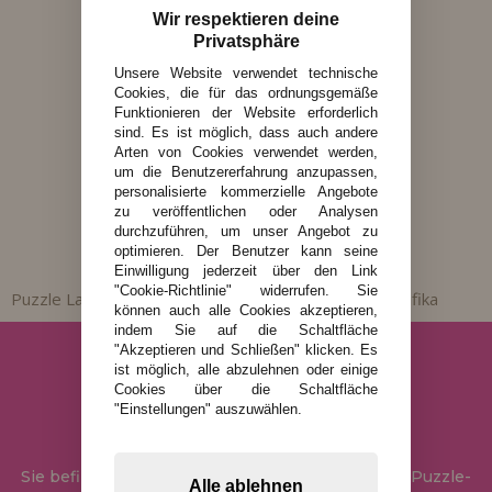
Wir respektieren deine
Privatsphäre
Unsere Website verwendet technische
Sichere Zahlungen
Cookies, die für das ordnungsgemäße
Funktionieren der Website erforderlich
· Banküberweisung
· Kreditkarte oder Bizum
sind. Es ist möglich, dass auch andere
· Paypal (Aufpreis)
Arten von Cookies verwendet werden,
· Nachnahme (Aufpreis)
um die Benutzererfahrung anzupassen,
personalisierte kommerzielle Angebote
zu veröffentlichen oder Analysen
durchzuführen, um unser Angebot zu
optimieren. Der Benutzer kann seine
Einwilligung jederzeit über den Link
"Cookie-Richtlinie" widerrufen. Sie
Puzzle Laden
Puzzles nach Marken
Puzzles Grafika
»
»
können auch alle Cookies akzeptieren,
indem Sie auf die Schaltfläche
"Akzeptieren und Schließen" klicken. Es
ist möglich, alle abzulehnen oder einige
Cookies über die Schaltfläche
"Einstellungen" auszuwählen.
Sie befinden sich bei
Puzzle Laden
, in unserem Puzzle-
Alle ablehnen