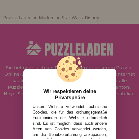
Puzzle Laden
Marken
Star Wars-Disney
»
»
Sie befinden sich bei
Puzzle Laden
, in unserem Puzzle-
Online-Shop, wo Sie Puzzle zum besten Preis im Internet
kaufen können. In unserem Katalog führen wir alle
Puzzles der Marken Educa, Ravensburger, Clementoni,
Wir respektieren deine
Heye, Schmidt, Castorland, Jumbo, Trefl, Piatnik, Anatolian,
Privatsphäre
Art Puzzle, Gibsons und viele mehr.
Unsere Website verwendet technische
Cookies, die für das ordnungsgemäße
info@puzzleladen.de
Funktionieren der Website erforderlich
sind. Es ist möglich, dass auch andere
Arten von Cookies verwendet werden,
um die Benutzererfahrung anzupassen,