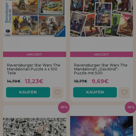
ANGEBOT!
ANGEBOT!
Ravensburger Star Wars The
Ravensburger Star Wars The
Mandalorian Puzzle 4 x 100
Mandalorian „Das Kind“-
Teile
Puzzle mit 500
13,23€
9,69€
14,70€
10,77€
KAUFEN
KAUFEN
-10%
-10%