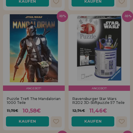
KAUFEN
KAUFEN
-10%
-10%
ANGEBOT!
ANGEBOT!
Puzzle Trefl The Mandalorian
Ravensburger Star Wars
1000 Teile
R2D2 3D-Stiftpuzzle 57 Teile
10,58€
11,46€
11,75€
12,74€
KAUFEN
KAUFEN