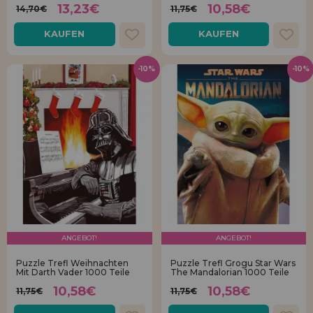
13,23€
10,58€
14,70€
11,75€
KAUFEN
KAUFEN
-10%
-10%
ANGEBOT!
ANGEBOT!
Puzzle Trefl Weihnachten
Puzzle Trefl Grogu Star Wars
Mit Darth Vader 1000 Teile
The Mandalorian 1000 Teile
10,58€
10,58€
11,75€
11,75€