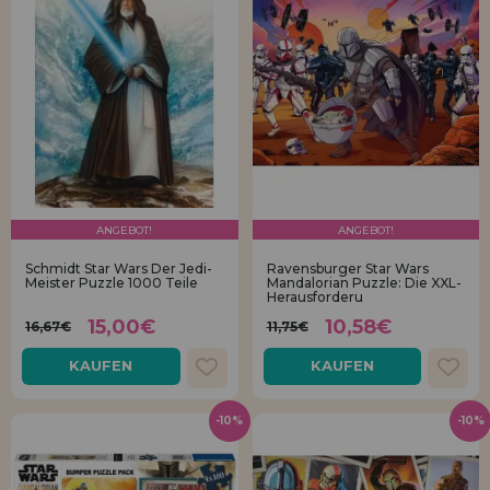
ANGEBOT!
ANGEBOT!
Schmidt Star Wars Der Jedi-
Ravensburger Star Wars
Meister Puzzle 1000 Teile
Mandalorian Puzzle: Die XXL-
Herausforderu
15,00€
10,58€
16,67€
11,75€
KAUFEN
KAUFEN
-10%
-10%