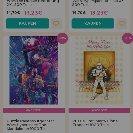
Wars Die Dunkle Bedrohung
Wars Hyperspace Ahsoka XXL
XXL 500 Teile
500 Teile
13,23€
13,23€
14,70€
14,70€
KAUFEN
KAUFEN
-10%
-10%
ANGEBOT!
ANGEBOT!
Puzzle Ravensburger Star
Puzzle Trefl Merry Clone
Wars Hyperspace The
Troopers 1000 Teile
Mandalorian 1000 Te