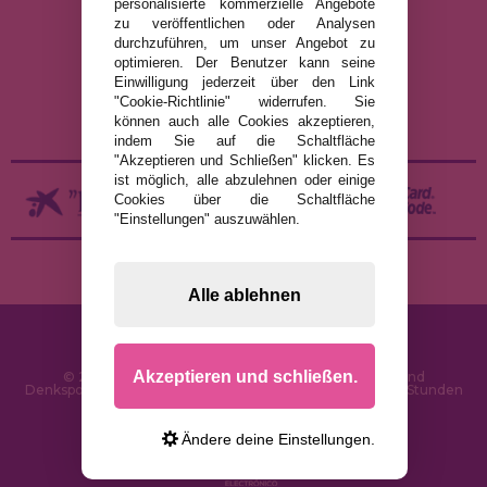
RECHTLICHE HINWEISE
personalisierte kommerzielle Angebote
zu veröffentlichen oder Analysen
DATENSCHUTZRICHTLINIE
durchzuführen, um unser Angebot zu
COOKIE-RICHTLINIE
optimieren. Der Benutzer kann seine
Einwilligung jederzeit über den Link
VERSAND UND RÜCKGABE
"Cookie-Richtlinie" widerrufen. Sie
RÜCKGABE / WIDERRUF
können auch alle Cookies akzeptieren,
indem Sie auf die Schaltfläche
"Akzeptieren und Schließen" klicken. Es
ist möglich, alle abzulehnen oder einige
Cookies über die Schaltfläche
"Einstellungen" auszuwählen.
Alle ablehnen
Akzeptieren und schließen.
© 2026 PuzzleLaden.de - Online-Shop für Puzzles und
Denksportaufgaben im Internet. Schnelle Lieferung in 24 Stunden
und SSL-Sicherheit
Ändere deine Einstellungen.