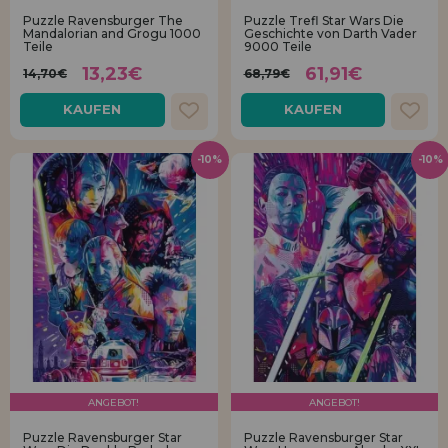
Los gehts! Wir haben auf dich gewartet.
Puzzle Ravensburger The
Puzzle Trefl Star Wars Die
Mandalorian and Grogu 1000
Geschichte von Darth Vader
Teile
9000 Teile
HÄNDLERREGISTRIERUNG
13,23€
61,91€
14,70€
68,79€
KAUFEN
KAUFEN
-10%
-10%
ANGEBOT!
ANGEBOT!
Puzzle Ravensburger Star
Puzzle Ravensburger Star