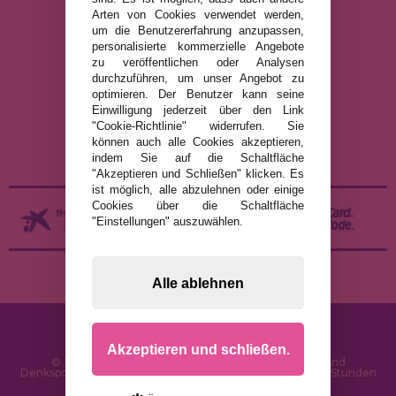
Arten von Cookies verwendet werden,
um die Benutzererfahrung anzupassen,
personalisierte kommerzielle Angebote
RECHTLICHE HINWEISE
zu veröffentlichen oder Analysen
durchzuführen, um unser Angebot zu
DATENSCHUTZRICHTLINIE
optimieren. Der Benutzer kann seine
COOKIE-RICHTLINIE
Einwilligung jederzeit über den Link
"Cookie-Richtlinie" widerrufen. Sie
VERSAND UND RÜCKGABE
können auch alle Cookies akzeptieren,
RÜCKGABE / WIDERRUF
indem Sie auf die Schaltfläche
"Akzeptieren und Schließen" klicken. Es
ist möglich, alle abzulehnen oder einige
Cookies über die Schaltfläche
"Einstellungen" auszuwählen.
Alle ablehnen
Akzeptieren und schließen.
© 2026 PuzzleLaden.de - Online-Shop für Puzzles und
Denksportaufgaben im Internet. Schnelle Lieferung in 24 Stunden
und SSL-Sicherheit