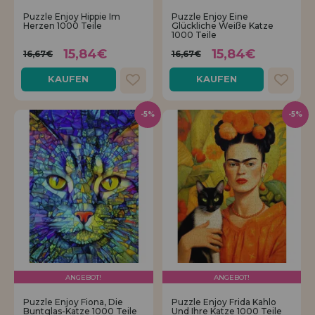
Los gehts! Wir haben auf dich gewartet.
Puzzle Enjoy Hippie Im
Puzzle Enjoy Eine
Herzen 1000 Teile
Glückliche Weiße Katze
1000 Teile
HÄNDLERREGISTRIERUNG
15,84€
15,84€
16,67€
16,67€
KAUFEN
KAUFEN
-5%
-5%
ANGEBOT!
ANGEBOT!
Puzzle Enjoy Fiona, Die
Puzzle Enjoy Frida Kahlo
Buntglas-Katze 1000 Teile
Und Ihre Katze 1000 Teile