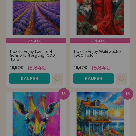
ANGEBOT!
ANGEBOT!
Puzzle Enjoy Lavendel-
Puzzle Enjoy Waldwache
Sonnenuntergang 1000
1000 Teile
Teile
15,84€
15,84€
16,67€
16,67€
KAUFEN
KAUFEN
-5%
-5%