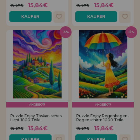
15,84€
15,84€
16,67€
16,67€
KAUFEN
KAUFEN
-5%
-5%
ANGEBOT!
ANGEBOT!
Puzzle Enjoy Toskanisches
Puzzle Enjoy Regenbogen-
Licht 1000 Teile
Regenschirm 1000 Teile
15,84€
15,84€
16,67€
16,67€
KAUFEN
KAUFEN