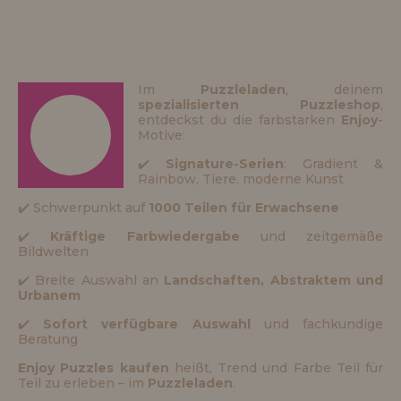
Im
Puzzleladen
, deinem
spezialisierten Puzzleshop
,
entdeckst du die farbstarken
Enjoy
-
Motive:
✔️
Signature-Serien
: Gradient &
Rainbow, Tiere, moderne Kunst
✔️ Schwerpunkt auf
1000 Teilen für Erwachsene
✔️
Kräftige Farbwiedergabe
und zeitgemäße
Bildwelten
✔️ Breite Auswahl an
Landschaften, Abstraktem und
Urbanem
✔️
Sofort verfügbare Auswahl
und fachkundige
Beratung
Enjoy Puzzles kaufen
heißt, Trend und Farbe Teil für
Teil zu erleben – im
Puzzleladen
.