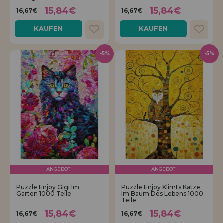
15,84€
15,84€
16,67€
16,67€
KAUFEN
KAUFEN
-5%
-5%
ANGEBOT!
ANGEBOT!
Puzzle Enjoy Gigi Im
Puzzle Enjoy Klimts Katze
Garten 1000 Teile
Im Baum Des Lebens 1000
Teile
15,84€
15,84€
16,67€
16,67€