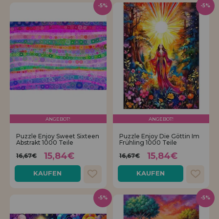
-5%
-5%
ANGEBOT!
ANGEBOT!
Puzzle Enjoy Sweet Sixteen
Puzzle Enjoy Die Göttin Im
Abstrakt 1000 Teile
Frühling 1000 Teile
15,84€
15,84€
16,67€
16,67€
KAUFEN
KAUFEN
-5%
-5%