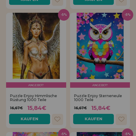
-5%
-5%
ANGEBOT!
ANGEBOT!
Puzzle Enjoy Himmlische
Puzzle Enjoy Sterneneule
Rüstung 1000 Teile
1000 Teile
15,84€
15,84€
16,67€
16,67€
KAUFEN
KAUFEN
-5%
-5%