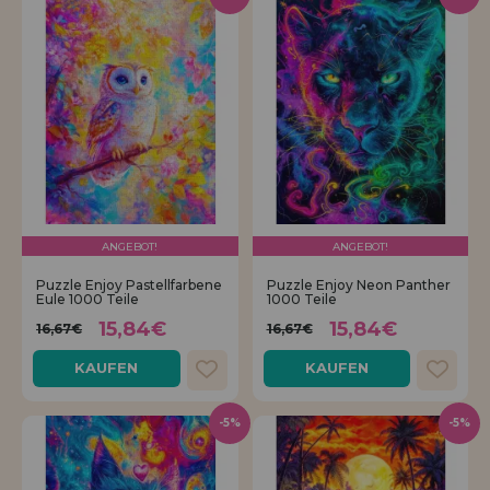
ANGEBOT!
ANGEBOT!
Puzzle Enjoy Pastellfarbene
Puzzle Enjoy Neon Panther
Eule 1000 Teile
1000 Teile
15,84€
15,84€
16,67€
16,67€
KAUFEN
KAUFEN
-5%
-5%