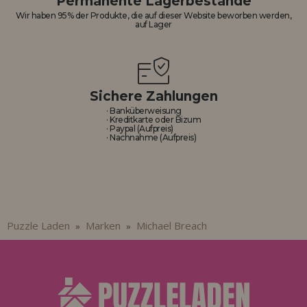
Permanente Lagerbestände
Los gehts! Wir haben auf dich gewartet.
Wir haben 95% der Produkte, die auf dieser Website beworben werden,
auf Lager
HÄNDLERREGISTRIERUNG
Sichere Zahlungen
· Banküberweisung
· Kreditkarte oder Bizum
· Paypal (Aufpreis)
· Nachnahme (Aufpreis)
Puzzle Laden
Marken
Michael Breach
»
»