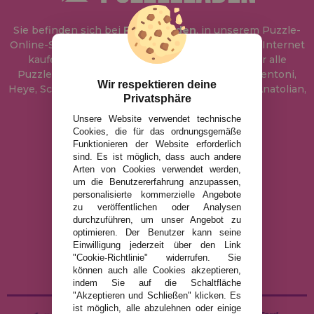
Sie befinden sich bei
Puzzle Laden
, in unserem Puzzle-
Online-Shop, wo Sie Puzzle zum besten Preis im Internet
kaufen können. In unserem Katalog führen wir alle
Puzzles der Marken Educa, Ravensburger, Clementoni,
Wir respektieren deine
Heye, Schmidt, Castorland, Jumbo, Trefl, Piatnik, Anatolian,
Privatsphäre
Art Puzzle, Gibsons und viele mehr.
Unsere Website verwendet technische
Cookies, die für das ordnungsgemäße
info@puzzleladen.de
Funktionieren der Website erforderlich
sind. Es ist möglich, dass auch andere
Arten von Cookies verwendet werden,
um die Benutzererfahrung anzupassen,
RECHTLICHE HINWEISE
personalisierte kommerzielle Angebote
zu veröffentlichen oder Analysen
DATENSCHUTZRICHTLINIE
durchzuführen, um unser Angebot zu
COOKIE-RICHTLINIE
optimieren. Der Benutzer kann seine
Einwilligung jederzeit über den Link
VERSAND UND RÜCKGABE
"Cookie-Richtlinie" widerrufen. Sie
RÜCKGABE / WIDERRUF
können auch alle Cookies akzeptieren,
indem Sie auf die Schaltfläche
"Akzeptieren und Schließen" klicken. Es
ist möglich, alle abzulehnen oder einige