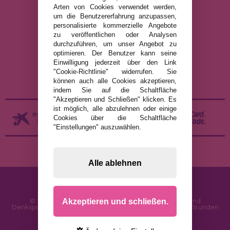
Arten von Cookies verwendet werden,
um die Benutzererfahrung anzupassen,
RECHTLICHE HINWEISE
personalisierte kommerzielle Angebote
zu veröffentlichen oder Analysen
DATENSCHUTZRICHTLINIE
durchzuführen, um unser Angebot zu
COOKIE-RICHTLINIE
optimieren. Der Benutzer kann seine
Einwilligung jederzeit über den Link
VERSAND UND RÜCKGABE
"Cookie-Richtlinie" widerrufen. Sie
RÜCKGABE / WIDERRUF
können auch alle Cookies akzeptieren,
indem Sie auf die Schaltfläche
"Akzeptieren und Schließen" klicken. Es
ist möglich, alle abzulehnen oder einige
Cookies über die Schaltfläche
"Einstellungen" auszuwählen.
Alle ablehnen
Akzeptieren und schließen.
© 2026 PuzzleLaden.de - Online-Shop für Puzzles und
Denksportaufgaben im Internet. Schnelle Lieferung in 24 Stunden
und SSL-Sicherheit