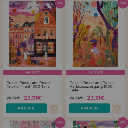
-5%
-5%
ANGEBOT!
ANGEBOT!
Puzzle Pieces and Peace
Puzzle Pieces and Peace
Trick or Treat 1000 Teile
Herbstspaziergang 1000
Teile
23,31€
23,31€
24,54€
24,54€
KAUFEN
KAUFEN
-5%
-5%