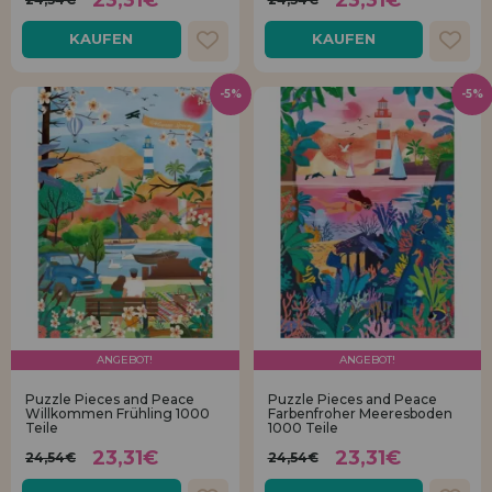
KAUFEN
KAUFEN
-5%
-5%
ANGEBOT!
ANGEBOT!
Puzzle Pieces and Peace
Puzzle Pieces and Peace
Willkommen Frühling 1000
Farbenfroher Meeresboden
Teile
1000 Teile
23,31€
23,31€
24,54€
24,54€