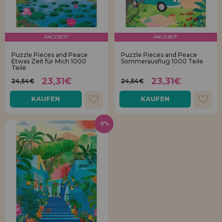
ANGEBOT!
ANGEBOT!
Puzzle Pieces and Peace
Puzzle Pieces and Peace
Etwas Zeit für Mich 1000
Sommerausflug 1000 Teile
Teile
23,31€
23,31€
24,54€
24,54€
KAUFEN
KAUFEN
-5%