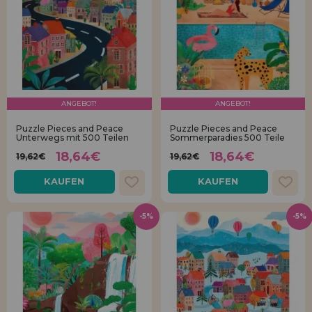
ANGEBOT!
ANGEBOT!
Puzzle Pieces and Peace
Puzzle Pieces and Peace
Unterwegs mit 500 Teilen
Sommerparadies 500 Teile
18,64€
18,64€
19,62€
19,62€
KAUFEN
KAUFEN
-5%
-5%