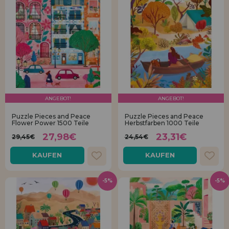
ANGEBOT!
ANGEBOT!
Puzzle Pieces and Peace
Puzzle Pieces and Peace
Flower Power 1500 Teile
Herbstfarben 1000 Teile
27,98€
23,31€
29,45€
24,54€
KAUFEN
KAUFEN
-5%
-5%