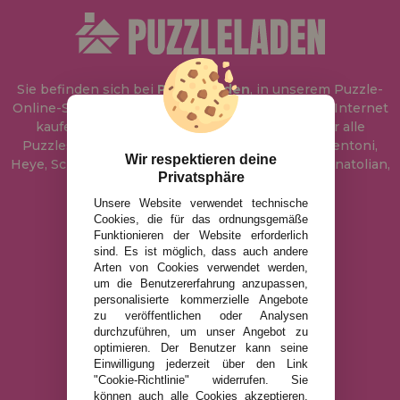
Sie befinden sich bei
Puzzle Laden
, in unserem Puzzle-
Online-Shop, wo Sie Puzzle zum besten Preis im Internet
kaufen können. In unserem Katalog führen wir alle
Puzzles der Marken Educa, Ravensburger, Clementoni,
Wir respektieren deine
Heye, Schmidt, Castorland, Jumbo, Trefl, Piatnik, Anatolian,
Privatsphäre
Art Puzzle, Gibsons und viele mehr.
Unsere Website verwendet technische
Cookies, die für das ordnungsgemäße
info@puzzleladen.de
Funktionieren der Website erforderlich
sind. Es ist möglich, dass auch andere
Arten von Cookies verwendet werden,
um die Benutzererfahrung anzupassen,
RECHTLICHE HINWEISE
personalisierte kommerzielle Angebote
zu veröffentlichen oder Analysen
DATENSCHUTZRICHTLINIE
durchzuführen, um unser Angebot zu
COOKIE-RICHTLINIE
optimieren. Der Benutzer kann seine
Einwilligung jederzeit über den Link
VERSAND UND RÜCKGABE
"Cookie-Richtlinie" widerrufen. Sie
RÜCKGABE / WIDERRUF
können auch alle Cookies akzeptieren,