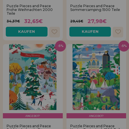
Los gehts! Wir haben auf dich gewartet.
Puzzle Pieces and Peace
Puzzle Pieces and Peace
Frohe Weihnachten 2000
Sommercamping 1500 Teile
Teile
HÄNDLERREGISTRIERUNG
32,65€
27,98€
34,37€
29,45€
KAUFEN
KAUFEN
-5%
-5%
ANGEBOT!
ANGEBOT!
Puzzle Pieces and Peace
Puzzle Pieces and Peace