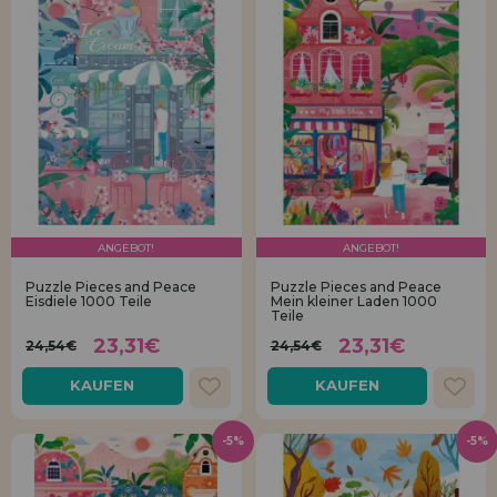
ANGEBOT!
ANGEBOT!
Puzzle Pieces and Peace
Puzzle Pieces and Peace
Eisdiele 1000 Teile
Mein kleiner Laden 1000
Teile
23,31€
23,31€
24,54€
24,54€
KAUFEN
KAUFEN
-5%
-5%