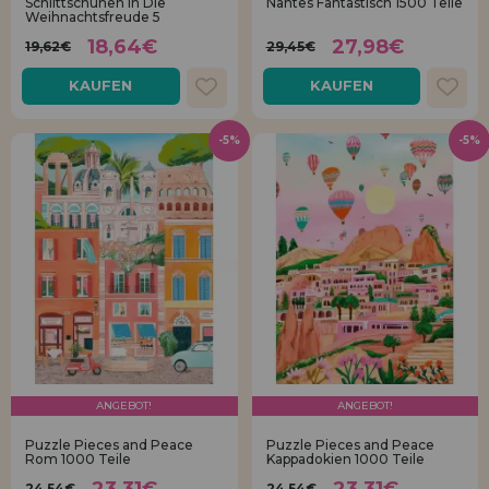
Schlittschuhen In Die
Nantes Fantastisch 1500 Teile
Weihnachtsfreude 5
18,64€
27,98€
19,62€
29,45€
KAUFEN
KAUFEN
-5%
-5%
ANGEBOT!
ANGEBOT!
Puzzle Pieces and Peace
Puzzle Pieces and Peace
Rom 1000 Teile
Kappadokien 1000 Teile
23,31€
23,31€
24,54€
24,54€