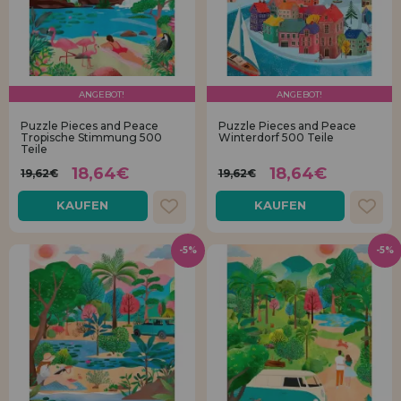
ANGEBOT!
ANGEBOT!
Puzzle Pieces and Peace
Puzzle Pieces and Peace
Tropische Stimmung 500
Winterdorf 500 Teile
Teile
18,64€
18,64€
19,62€
19,62€
KAUFEN
KAUFEN
-5%
-5%