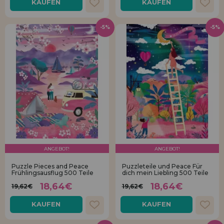
KAUFEN
KAUFEN
-5%
-5%
ANGEBOT!
ANGEBOT!
Puzzle Pieces and Peace
Puzzleteile und Peace Für
Frühlingsausflug 500 Teile
dich mein Liebling 500 Teile
18,64€
18,64€
19,62€
19,62€
KAUFEN
KAUFEN