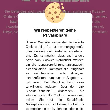
Sie befinden sich bei
Puzzle Laden
, in unserem Puzzle-
Online-Shop, wo Sie Puzzle zum besten Preis im Internet
kaufen können. In unserem Katalog führen wir alle
Puzzles der Marken Educa, Ravensburger, Clementoni,
Wir respektieren deine
Heye, Schmidt, Castorland, Jumbo, Trefl, Piatnik, Anatolian,
Privatsphäre
Art Puzzle, Gibsons und viele mehr.
Unsere Website verwendet technische
Cookies, die für das ordnungsgemäße
info@puzzleladen.de
Funktionieren der Website erforderlich
sind. Es ist möglich, dass auch andere
Arten von Cookies verwendet werden,
um die Benutzererfahrung anzupassen,
RECHTLICHE HINWEISE
personalisierte kommerzielle Angebote
zu veröffentlichen oder Analysen
DATENSCHUTZRICHTLINIE
durchzuführen, um unser Angebot zu
COOKIE-RICHTLINIE
optimieren. Der Benutzer kann seine
Einwilligung jederzeit über den Link
VERSAND UND RÜCKGABE
"Cookie-Richtlinie" widerrufen. Sie
RÜCKGABE / WIDERRUF
können auch alle Cookies akzeptieren,
indem Sie auf die Schaltfläche
"Akzeptieren und Schließen" klicken. Es
ist möglich, alle abzulehnen oder einige