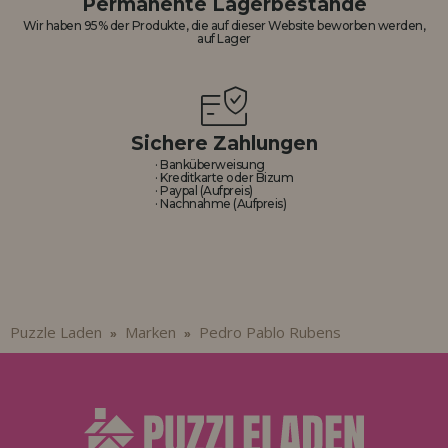
Permanente Lagerbestände
Los gehts! Wir haben auf dich gewartet.
Wir haben 95% der Produkte, die auf dieser Website beworben werden,
auf Lager
HÄNDLERREGISTRIERUNG
Sichere Zahlungen
· Banküberweisung
· Kreditkarte oder Bizum
· Paypal (Aufpreis)
· Nachnahme (Aufpreis)
Puzzle Laden
Marken
Pedro Pablo Rubens
»
»